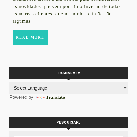
por
as novidades que vem por aí no inverno de todas
aí
as marcas clientes, que na minha opinião são
no
algumas
Inverno
–
READ
READ MORE
MORE
Press
Day
na
Agência
TRANSLATE
Guanabara
Powered by
Translate
PESQUISAR: