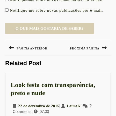
Notifique-me sobre novos comentários por e-mail.
Notifique-me sobre novas publicações por e-mail.
Navegação
de
PÁGINA ANTERIOR
PRÓXIMA PÁGINA
Post
Previous
Next
Related Post
post:
post:
Look festa com transparência,
Look
preto e nude
festa
22
|
LauraK
|
2
22 de dezembro de 2015
LauraK
com
Comments
|
07:00
de
transparência,