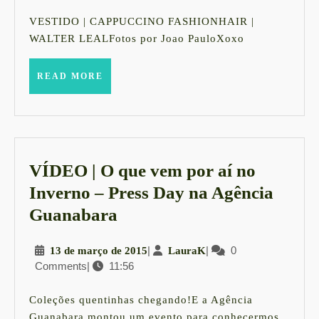
dezembro
preto
de
VESTIDO | CAPPUCCINO FASHIONHAIR |
2015
e
WALTER LEALFotos por Joao PauloXoxo
nude
READ
READ MORE
MORE
VÍDEO | O que vem por aí no
Inverno – Press Day na Agência
VÍDEO
Guanabara
|
13
|
LauraK
|
0
13 de março de 2015
LauraK
O
Comments
|
11:56
de
que
março
vem
de
Coleções quentinhas chegando!E a Agência
2015
Guanabara montou um evento para conhecermos