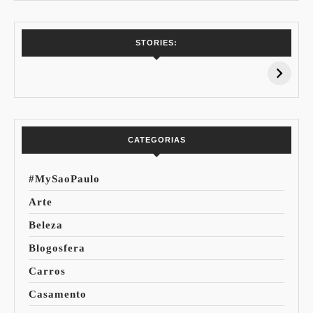
7 Vinhos com +
Coloração
STORIES:
15% de
Pessoal: Os
Desconto:
Azuis de Cada
Especial Copa do
Paleta
Mundo
CATEGORIAS
#MySaoPaulo
Arte
Beleza
Blogosfera
Carros
Casamento