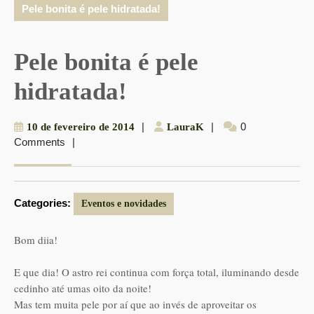
Pele bonita é pele hidratada!
Pele bonita é pele
hidratada!
10
|
LauraK
|
0
10 de fevereiro de 2014
LauraK
Comments
|
de
fevereiro
de
2014
Categories:
Eventos e novidades
Bom diia!
E que dia! O astro rei continua com força total, iluminando desde
cedinho até umas oito da noite!
Mas tem muita pele por aí que ao invés de aproveitar os