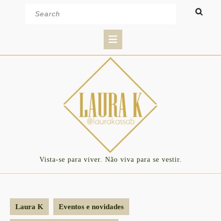
Skip
Search
to
for:
content
Open
Button
Vista-se para viver. Não viva para se vestir.
Laura K
Eventos e novidades