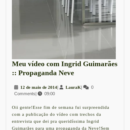
Meu vídeo com Ingrid Guimarães
Meu
:: Propaganda Neve
vídeo
12
|
LauraK
|
0
12 de maio de 2014
LauraK
com
Comments
|
09:00
de
Ingrid
maio
Guimarães
de
Oii gente!Esse fim de semana fui surpreendida
2014
::
com a publicação do vídeo com trechos da
entrevista que dei pra queridíssima Ingrid
Propaganda
Guimarães para uma propaganda da Neve!Sem