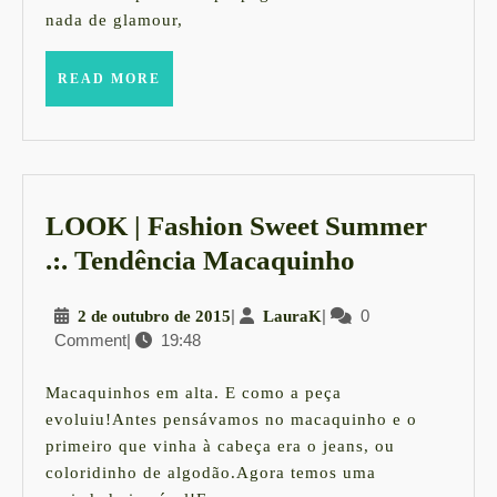
Neve
nada de glamour,
READ
READ MORE
MORE
LOOK | Fashion Sweet Summer
LOOK
.:. Tendência Macaquinho
|
2
|
LauraK
|
0
2 de outubro de 2015
LauraK
Fashion
Comment
|
19:48
de
Sweet
outubro
Summer
de
Macaquinhos em alta. E como a peça
2015
.:.
evoluiu!Antes pensávamos no macaquinho e o
primeiro que vinha à cabeça era o jeans, ou
Tendência
coloridinho de algodão.Agora temos uma
Macaquinh