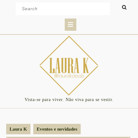
Skip
Search
to
for:
content
Open
Button
Vista-se para viver. Não viva para se vestir.
Laura K
Eventos e novidades