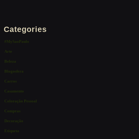
Categories
#MySaoPaulo
Arte
Beleza
Blogosfera
Carros
Casamento
Coloração Pessoal
Compras
Decoração
Etiqueta