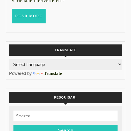
variedade incrível!E esse
READ
READ MORE
MORE
TRANSLATE
Powered by
Translate
PESQUISAR:
Search
for: