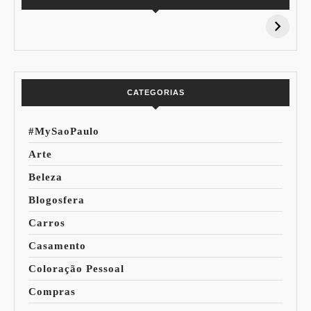
15% de
Pessoal: Os
Desconto:
Azuis de Cada
Especial Copa do
Paleta
Mundo
CATEGORIAS
#MySaoPaulo
Arte
Beleza
Blogosfera
Carros
Casamento
Coloração Pessoal
Compras