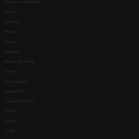
Eventos e novidades
Kloset
Leituras
Moda
Música
Negócios
Objetos de Desejo
Sabores
Sem categoria
StatusKids
StatusKor World
TalKs
Tennis
Todos