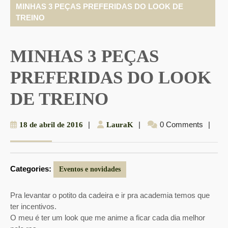
MINHAS 3 PEÇAS PREFERIDAS DO LOOK DE
TREINO
MINHAS 3 PEÇAS
PREFERIDAS DO LOOK
DE TREINO
18
|
LauraK
|
0 Comments
|
18 de abril de 2016
LauraK
de
abril
de
Categories:
2016
Eventos e novidades
Pra levantar o potito da cadeira e ir pra academia temos que
ter incentivos.
O meu é ter um look que me anime a ficar cada dia melhor