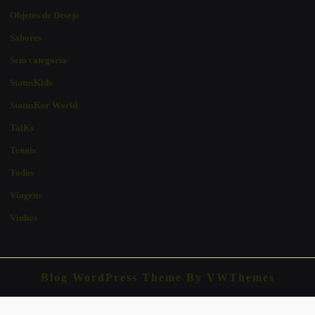
Objetos de Desejo
Sabores
Sem categoria
StatusKids
StatusKor World
TalKs
Tennis
Todos
Viagens
Vinhos
Blog WordPress Theme
By VWThemes
Scroll
Up