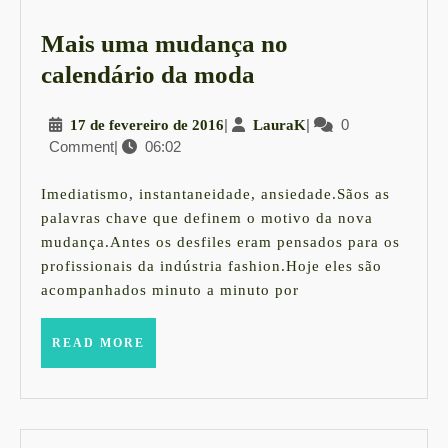
Mais uma mudança no
Mais
calendário da moda
uma
17
|
LauraK
|
0
17 de fevereiro de 2016
LauraK
mudança
Comment
|
06:02
de
no
fevereiro
calendário
de
Imediatismo, instantaneidade, ansiedade.Sãos as
2016
da
palavras chave que definem o motivo da nova
mudança.Antes os desfiles eram pensados para os
moda
profissionais da indústria fashion.Hoje eles são
acompanhados minuto a minuto por
READ
READ MORE
MORE