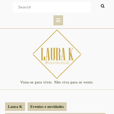
Skip
Search
to
for:
content
Open
Button
Vista-se para viver. Não viva para se vestir.
Laura K
Eventos e novidades