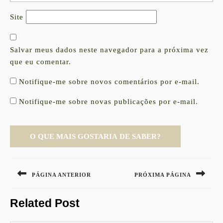
Site
Salvar meus dados neste navegador para a próxima vez
que eu comentar.
Notifique-me sobre novos comentários por e-mail.
Notifique-me sobre novas publicações por e-mail.
Navegação
de
PÁGINA ANTERIOR
PRÓXIMA PÁGINA
Post
Previous
Next
Related Post
post:
post: