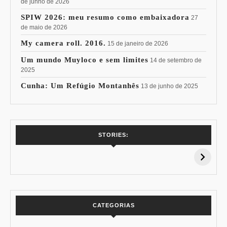
de junho de 2026
SPIW 2026: meu resumo como embaixadora
27
de maio de 2026
My camera roll. 2016.
15 de janeiro de 2026
Um mundo Muyloco e sem limites
14 de setembro de
2025
Cunha: Um Refúgio Montanhês
13 de junho de 2025
7 Vinhos com +
Coloração
STORIES:
15% de
Pessoal: Os
Desconto:
Azuis de Cada
Especial Copa do
Paleta
Mundo
CATEGORIAS