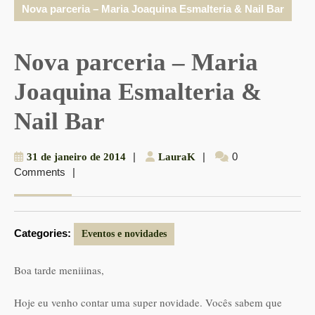
Nova parceria – Maria Joaquina Esmalteria & Nail Bar
Nova parceria – Maria
Joaquina Esmalteria &
Nail Bar
31
|
LauraK
|
0
31 de janeiro de 2014
LauraK
Comments
|
de
janeiro
de
2014
Categories:
Eventos e novidades
Boa tarde meniiinas,
Hoje eu venho contar uma super novidade. Vocês sabem que