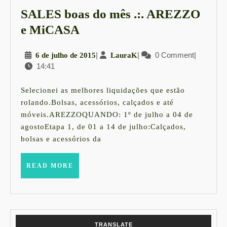
SALES boas do mês .:. AREZZO
SALES
e MiCASA
boas
6
|
LauraK
|
0 Comment
|
6 de julho de 2015
LauraK
do
14:41
de
mês
julho
.:.
de
Selecionei as melhores liquidações que estão
2015
AREZZO
rolando.Bolsas, acessórios, calçados e até
móveis.AREZZOQUANDO: 1º de julho a 04 de
e
agostoEtapa 1, de 01 a 14 de julho:Calçados,
MiCASA
bolsas e acessórios da
READ
READ MORE
MORE
TRANSLATE