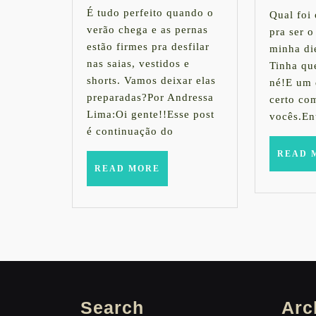
Parte
2014
É tudo perfeito quando o
Qual foi
verão chega e as pernas
pra ser o
II
estão firmes pra desfilar
minha di
nas saias, vestidos e
Tinha qu
shorts. Vamos deixar elas
né!E um 
preparadas?Por Andressa
certo co
Lima:Oi gente!!Esse post
vocês.En
é continuação do
READ 
READ
READ MORE
MORE
Search
Arc