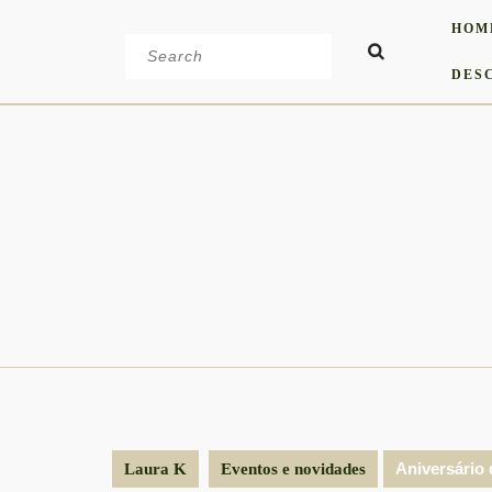
Skip
HOM
to
Search
content
for:
DES
Aniversário 
Laura K
Eventos e novidades