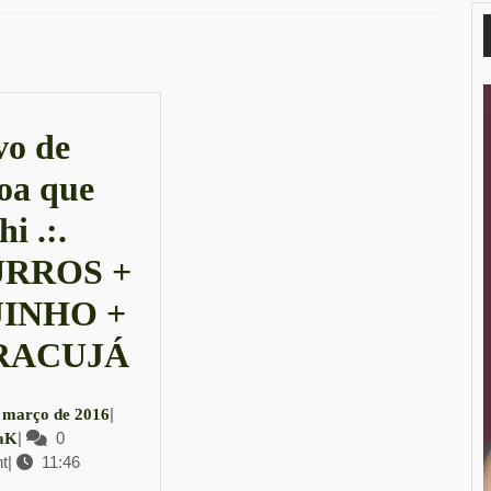
Next
post:
o de
oa que
hi .:.
RROS +
JINHO +
O
RACUJÁ
Ovo
23
|
 março de 2016
de
LauraK
|
0
de
aK
t
|
11:46
março
Páscoa
de