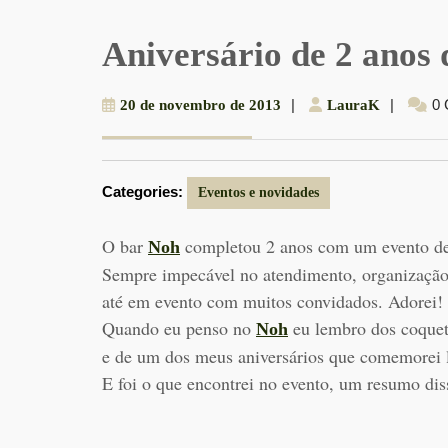
Aniversário de 2 anos
20
|
LauraK
|
0
20 de novembro de 2013
LauraK
de
novembro
de
Categories:
2013
Eventos e novidades
O bar
completou 2 anos com um evento de 
Noh
Sempre impecável no atendimento, organização
até em evento com muitos convidados. Adorei!
Quando eu penso no
eu lembro dos coquet
Noh
e de um dos meus aniversários que comemorei 
E foi o que encontrei no evento, um resumo dis