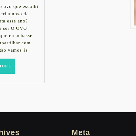
2016
que
 o ovo que escolhi
 criminoso da
escolhi
eta esse ano?
e ser O OVO
.:.
que eu achasse
CHURROS
mpartilhar com
tão vamos às
+
BEIJINHO
READ
MORE
MORE
+
MARACUJÁ
hives
Meta