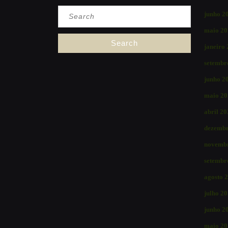
Search
junho 2
for:
maio 20
janeiro
setembr
junho 2
maio 20
abril 2
dezembr
novemb
setembr
agosto 
julho 2
junho 2
maio 20