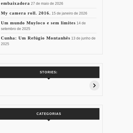
embaixadora
27 de maio de 2026
My camera roll. 2016.
15 de janeiro de 2026
Um mundo Muyloco e sem limites
14 de
setembro de 2025
Cunha: Um Refúgio Montanhês
13 de junho de
2025
7 Vinhos com +
Coloração
Coloraç
STORIES:
15% de
Pessoal: Os
Pessoal:
Desconto:
Azuis de Cada
Verdes de
Especial Copa
Paleta
Paleta
do Mundo
CATEGORIAS