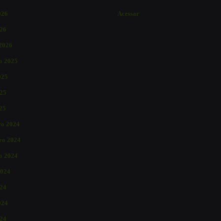
026
Acessar
26
 2026
o 2025
025
25
025
o 2024
ro 2024
o 2024
2024
024
024
24