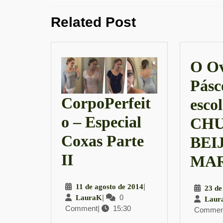
de
Previous
Post
Related Post
post:
O Ov
Pásc
CorpoPerfeit
escol
o – Especial
CHU
Coxas Parte
BEI
CorpoPerfeito
II
MA
–
11
|
11 de agosto de 2014
23 de
Especial
LauraK
|
0
de
LauraK
Laur
Comment
|
15:30
agosto
Commen
Coxas
de