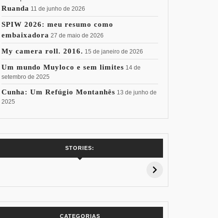
Ruanda
11 de junho de 2026
SPIW 2026: meu resumo como
embaixadora
27 de maio de 2026
My camera roll. 2016.
15 de janeiro de 2026
Um mundo Muyloco e sem limites
14 de
setembro de 2025
Cunha: Um Refúgio Montanhês
13 de junho de
2025
7 Vinhos com +
Coloração
Coloraç
STORIES:
15% de
Pessoal: Os
Pessoal:
Desconto:
Azuis de Cada
Verdes de
Especial Copa
Paleta
Paleta
do Mundo
CATEGORIAS