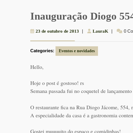
Inauguração Diogo 55
23
|
LauraK
|
0 C
23 de outubro de 2013
LauraK
de
outubro
Categories:
de
Eventos e novidades
2013
Hello,
Hoje o post é gostoso! rs
Semana passada fui no coquetel de lançamento
O restaurante fica na Rua Diogo Jácome, 554, 
A especialidade da casa é a gastronomia conte
Gostei muuuuito do espaço e comidinhas!