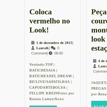
Coloca
Peça
vermelho no
cour
Coloca
Look!
mon
vermelho
look
1
|
1 de dezembro de 2015
no
esta
LauraK
|
0
de
LauraK
Comment
|
06:00
dezembro
Look!
de
4 de 
2015
Vestindo:TOP |
Laur
BATICHESAIA |
Commen
BATICHEANEL DREAM |
BE!LIVE!SAPATILHAS |
JAQUETA
CAPODARTEBOLSA |
PREGAS 
FELLIPE KREINFotos por
por Rena
Renata LameziXoxo
READ 