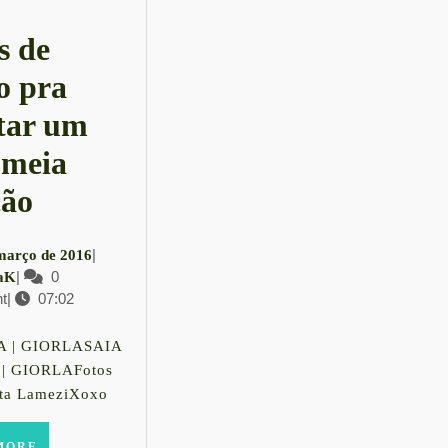
s de
o pra
tar um
 meia
Peças
ção
de
4
|
março de 2016
couro
LauraK
|
0
de
aK
t
|
07:02
março
pra
de
montar
2016
 | GIORLASAIA
| GIORLAFotos
um
ta LameziXoxo
look
READ
MORE