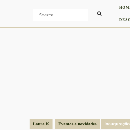
Skip
HOM
to
Search
content
for:
DES
Inauguração
Laura K
Eventos e novidades