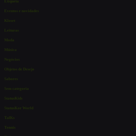
Etiqueta
Eventos e novidades
Kloset
Leituras
Moda
Música
Negócios
Objetos de Desejo
Sabores
Sem categoria
StatusKids
StatusKor World
TalKs
Tennis