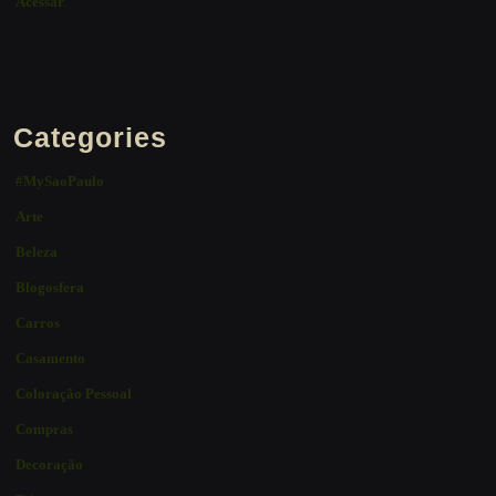
Acessar
Categories
#MySaoPaulo
Arte
Beleza
Blogosfera
Carros
Casamento
Coloração Pessoal
Compras
Decoração