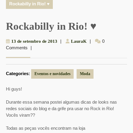
Rockabilly in Rio! ♥
Rockabilly in Rio! ♥
13
|
LauraK
|
0
13 de setembro de 2013
LauraK
Comments
|
de
setembro
de
2013
Categories:
Eventos e novidades
Moda
Hi guys!
Durante essa semana postei algumas dicas de looks nas
redes sociais do blog e da grife pra usar no Rock in Rio!
Vocês viram??
Todas as peças vocês encontram na loja