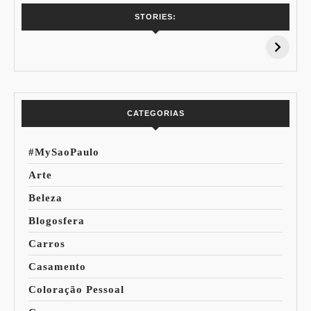
7 Vinhos com +
Coloração
STORIES:
15% de
Pessoal: Os
Desconto:
Azuis de Cada
Especial Copa do
Paleta
Mundo
CATEGORIAS
#MySaoPaulo
Arte
Beleza
Blogosfera
Carros
Casamento
Coloração Pessoal