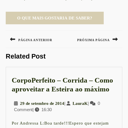
Navegação
de
PÁGINA ANTERIOR
PRÓXIMA PÁGINA
Post
Previous
Next
Related Post
post:
post:
CorpoPerfeito – Corrida – Como
Corpo
aproveitar a Esteira ao máximo
–
29
|
LauraK
|
0
29 de setembro de 2014
LauraK
Corri
Comment
|
16:30
de
–
setembro
Como
de
Por Andressa L:Boa tarde!!!Espero que estejam