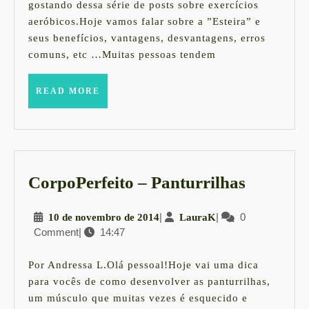
2014
aprov
gostando dessa série de posts sobre exercícios
aeróbicos.Hoje vamos falar sobre a ”Esteira” e
a
seus benefícios, vantagens, desvantagens, erros
Esteir
comuns, etc …Muitas pessoas tendem
ao
máxi
READ
READ MORE
MORE
CorpoPe
CorpoPerfeito – Panturrilhas
–
10
|
LauraK
|
0
10 de novembro de 2014
LauraK
Panturri
Comment
|
14:47
de
novembro
de
Por Andressa L.Olá pessoal!Hoje vai uma dica
2014
para vocês de como desenvolver as panturrilhas,
um músculo que muitas vezes é esquecido e