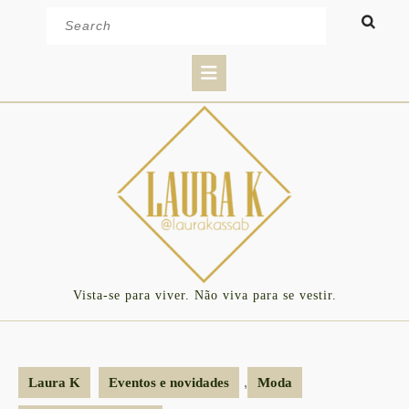
Skip
Search
to
for:
content
Open
Button
Vista-se para viver. Não viva para se vestir.
,
Laura K
Eventos e novidades
Moda