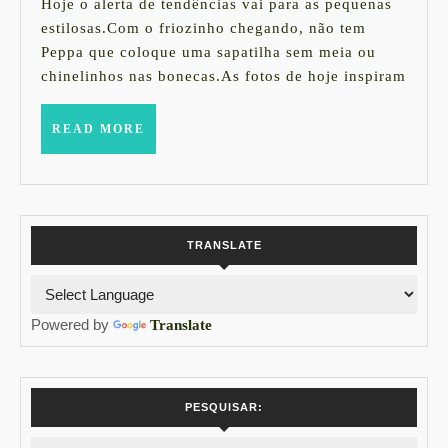
sneakers
de
Hoje o alerta de tendências vai para as pequenas
2015
para
estilosas.Com o friozinho chegando, não tem
Peppa que coloque uma sapatilha sem meia ou
o
chinelinhos nas bonecas.As fotos de hoje inspiram
inverno
READ
READ MORE
MORE
TRANSLATE
Powered by
Translate
PESQUISAR: