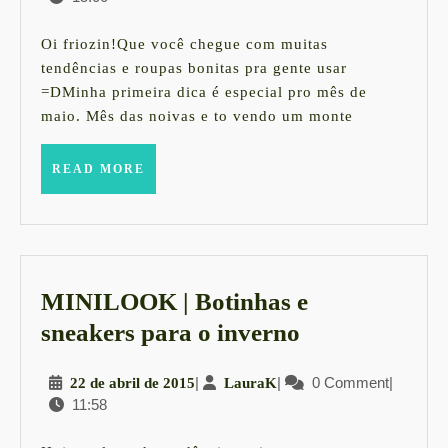
tricot
maio
e
de
Oi friozin!Que você chegue com muitas
2015
o
tendências e roupas bonitas pra gente usar
=DMinha primeira dica é especial pro mês de
azul
maio. Mês das noivas e to vendo um monte
Klein
no
READ
READ MORE
inverno
MORE
MINILOOK | Botinhas e
MINILOOK
sneakers para o inverno
|
22
|
LauraK
|
0 Comment
|
22 de abril de 2015
LauraK
Botinhas
11:58
de
e
abril