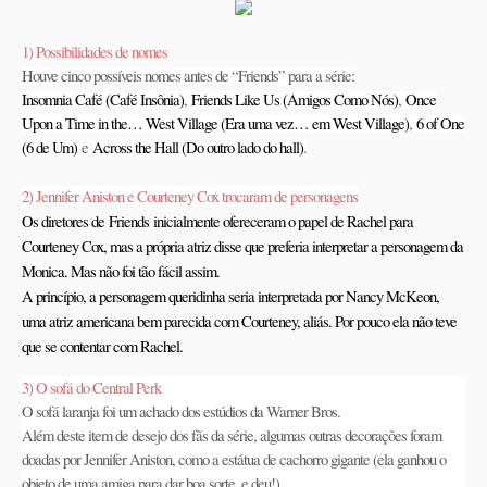
1) Possibilidades de nomes
Houve cinco possíveis nomes antes de “Friends” para a série:
Insomnia Café (Café Insônia)
,
Friends Like Us (Amigos Como Nós)
,
Once
Upon a Time in the… West Village (Era uma vez… em West Village)
,
6 of One
(6 de Um)
e
Across the Hall (Do outro lado do hall)
.
2) Jennifer Aniston e Courteney Cox trocaram de personagens
Os diretores de
Friends
inicialmente ofereceram o papel de Rachel para
Courteney Cox, mas a própria atriz disse que preferia interpretar a personagem da
Monica. Mas não foi tão fácil assim.
A princípio, a personagem queridinha seria interpretada por Nancy McKeon,
uma atriz americana bem parecida com Courteney, aliás. Por pouco ela não teve
que se contentar com Rachel.
3) O sofá do Central Perk
O sofá laranja foi um achado dos estúdios da Warner Bros.
Além deste item de desejo dos fãs da série, algumas outras decorações foram
doadas por Jennifer Aniston, como a estátua de cachorro gigante (ela ganhou o
objeto de uma amiga para dar boa sorte, e deu!).