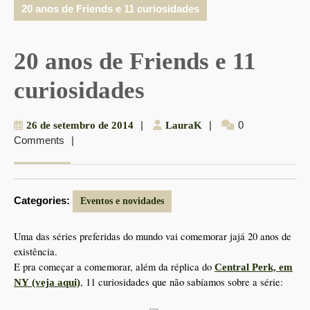
20 anos de Friends e 11 curiosidades
20 anos de Friends e 11
curiosidades
26
|
LauraK
|
0
26 de setembro de 2014
LauraK
Comments
|
de
setembro
de
2014
Categories:
Eventos e novidades
Uma das séries preferidas do mundo vai comemorar jajá 20 anos de
existência.
E pra começar a comemorar, além da réplica do
Central Perk, em
, 11 curiosidades que não sabíamos sobre a série:
NY (veja aqui)