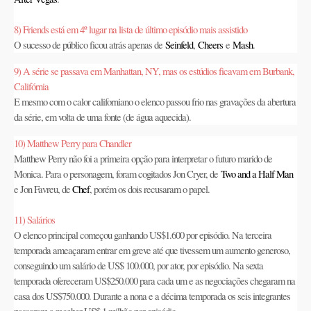
8) Friends está em 4º lugar na lista de último episódio mais assistido
O sucesso de público ficou atrás apenas de
Seinfeld
,
Cheers
e
Mash
.
9) A série se passava em Manhattan, NY, mas os estúdios ficavam em Burbank,
Califórnia
E mesmo com o calor californiano o elenco passou frio nas gravações da abertura
da série, em volta de uma fonte (de água aquecida).
10) Matthew Perry para Chandler
Matthew Perry não foi a primeira opção para interpretar o futuro marido de
Monica. Para o personagem, foram cogitados Jon Cryer, de
Two and a Half Man
e Jon Favreu, de
Chef
, porém os dois recusaram o papel.
11) Salários
O elenco principal começou ganhando US$1.600 por episódio. Na terceira
temporada ameaçaram entrar em greve até que tivessem um aumento generoso,
conseguindo um salário de US$ 100.000, por ator, por episódio. Na sexta
temporada ofereceram US$250.000 para cada um e as negociações chegaram na
casa dos US$750.000. Durante a nona e a décima temporada os seis integrantes