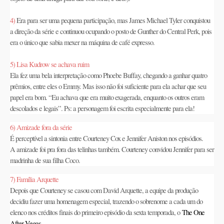
4)
Era para ser uma pequena participação, mas James Michael Tyler conquistou
a direção da série e continuou ocupando o posto de Gunther do Central Perk, pois
era o único que sabia mexer na máquina de café expresso.
5) Lisa Kudrow se achava ruim
Ela fez uma bela interpretação como Phoebe Buffay, chegando a ganhar quatro
prêmios, entre eles o Emmy. Mas isso não foi suficiente para ela achar que seu
papel era bom. “Eu achava que era muito exagerada, enquanto os outros eram
descolados e legais”. Ps: a personagem foi escrita especialmente para ela!
6) Amizade fora da série
É perceptível a sintonia entre Courteney Cox e Jennifer Aniston nos episódios.
A amizade foi pra fora das telinhas também. Courteney convidou Jennifer para ser
madrinha de sua filha Coco.
7) Família Arquette
Depois que Courteney se casou com David Arquette, a equipe da produção
decidiu fazer uma homenagem especial, trazendo o sobrenome a cada um do
elenco nos créditos finais do primeiro episódio da sexta temporada, o
The One
After Vegas
.