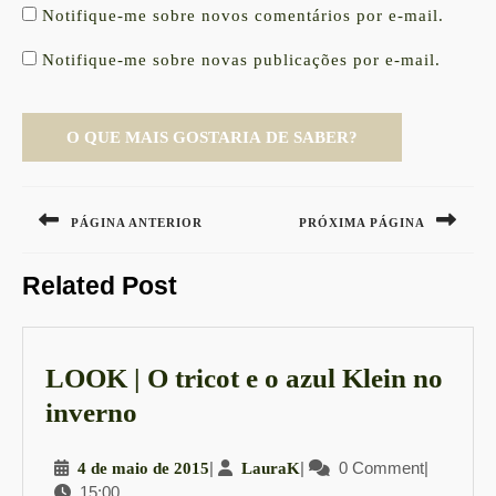
Notifique-me sobre novos comentários por e-mail.
Notifique-me sobre novas publicações por e-mail.
Navegação
de
PÁGINA ANTERIOR
PRÓXIMA PÁGINA
Post
Previous
Next
Related Post
post:
post:
LOOK | O tricot e o azul Klein no
LOOK
inverno
|
4
|
LauraK
|
0 Comment
|
4 de maio de 2015
LauraK
O
15:00
de