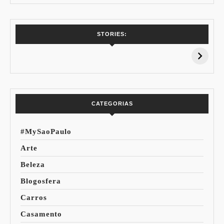
7 Vinhos com +
Coloração
STORIES:
15% de
Pessoal: Os
Desconto:
Azuis de Cada
Especial Copa do
Paleta
Mundo
CATEGORIAS
#MySaoPaulo
Arte
Beleza
Blogosfera
Carros
Casamento