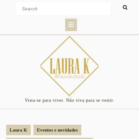
Skip
Search
to
for:
content
Open
Button
Vista-se para viver. Não viva para se vestir.
Laura K
Eventos e novidades