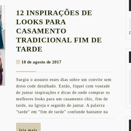
12 INSPIRAÇÕES DE
LOOKS PARA
CASAMENTO
TRADICIONAL FIM DE
12
TARDE
INSPIRAÇÕES
18
18 de agosto de 2017
DE
de
LOOKS
agosto
Surgiu o assunto esses dias sobre um convite sem
de
PARA
dress code detalhado. Então, fiquei com vontade
2017
CASAMENTO
de juntar inspirações e dicas de onde comprar os
melhores looks para um casamento chic, fim de
TRADICIONAL
tarde, na Igreja e seguido de jantar. A palavra
FIM
“tarde” em “fim de tarde” confunde bastante na
DE
TARDE
leia
leia mais