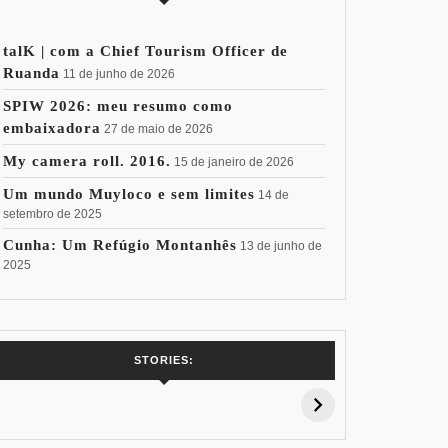
talK | com a Chief Tourism Officer de
Ruanda
11 de junho de 2026
SPIW 2026: meu resumo como
embaixadora
27 de maio de 2026
My camera roll. 2016.
15 de janeiro de 2026
Um mundo Muyloco e sem limites
14 de
setembro de 2025
Cunha: Um Refúgio Montanhês
13 de junho de
2025
7 Vinhos com +
Coloração
Coloraç
STORIES:
15% de
Pessoal: Os
Pessoal:
Desconto:
Azuis de Cada
Verdes de
Especial Copa
Paleta
Paleta