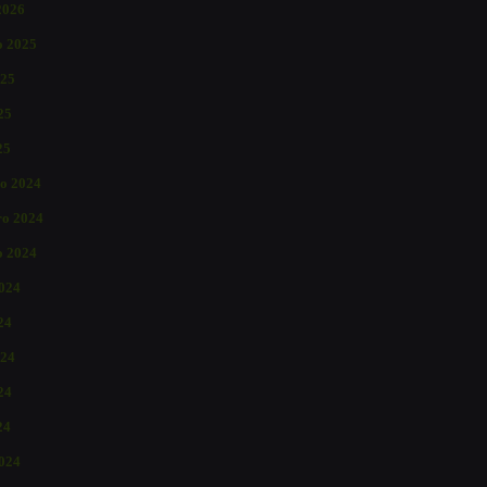
2026
o 2025
025
25
25
o 2024
o 2024
o 2024
2024
24
024
24
24
024