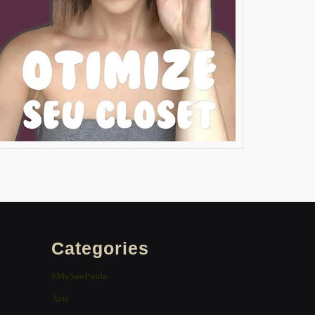
Categories
#MySaoPaulo
Arte