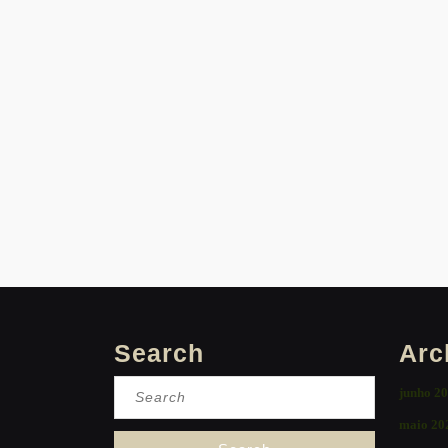
Search
Arc
Search
junho 2
for:
maio 20