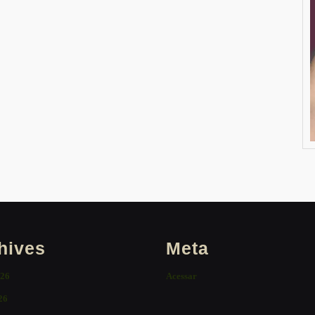
hives
Meta
026
Acessar
26