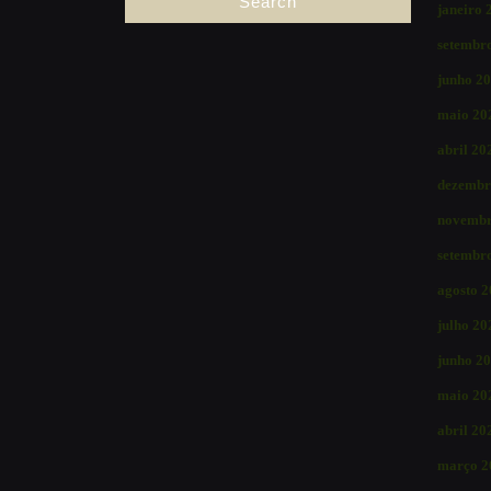
janeiro 
setembr
junho 2
maio 20
abril 20
dezembr
novembr
setembr
agosto 
julho 20
junho 2
maio 20
abril 20
março 2