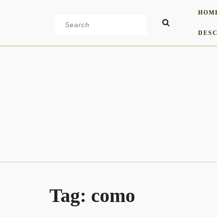
Skip
HOM
to
Search
content
for:
DESC
Tag:
como