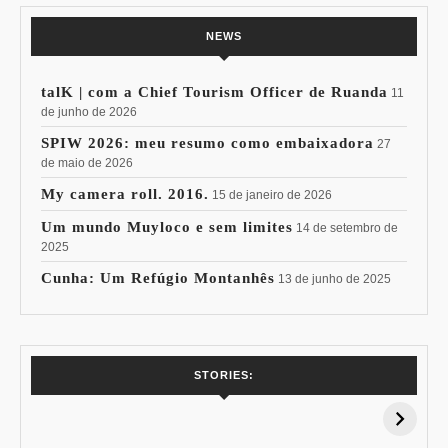
NEWS
talK | com a Chief Tourism Officer de Ruanda
11
de junho de 2026
SPIW 2026: meu resumo como embaixadora
27
de maio de 2026
My camera roll. 2016.
15 de janeiro de 2026
Um mundo Muyloco e sem limites
14 de setembro de
2025
Cunha: Um Refúgio Montanhês
13 de junho de 2025
7 Vinhos com +
Coloração
STORIES:
15% de
Pessoal: Os
Desconto:
Azuis de Cada
Especial Copa do
Paleta