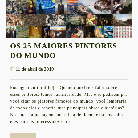
OS 25 MAIORES PINTORES
OS
DO MUNDO
25
11
11 de abril de 2019
MAIORES
de
PINTORES
abril
Postagem cultural hoje. Quando ouvimos falar sobre
de
DO
esses pintores, temos familiaridade. Mas e se pedirem pra
2019
MUNDO
você citar os pintores famosos do mundo, você lembraria
de todos eles e saberia suas principais obras e histórias?
No final da postagem, uma lista de documentários sobre
eles para os interessados em se