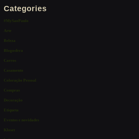
Categories
#MySaoPaulo
Arte
Beleza
Blogosfera
Carros
Casamento
Coloração Pessoal
Compras
Decoração
Etiqueta
Eventos e novidades
Kloset