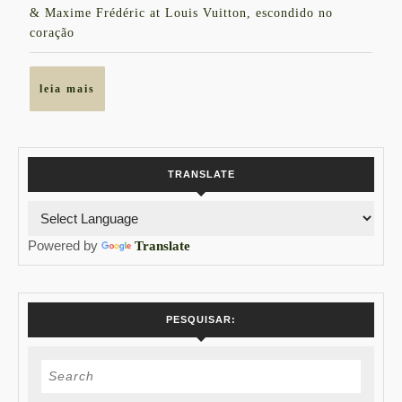
Vuitton
& Maxime Frédéric at Louis Vuitton, escondido no
em
coração
Saint-
Tropez
leia
leia mais
mais
TRANSLATE
Powered by
Translate
PESQUISAR:
Search
for: