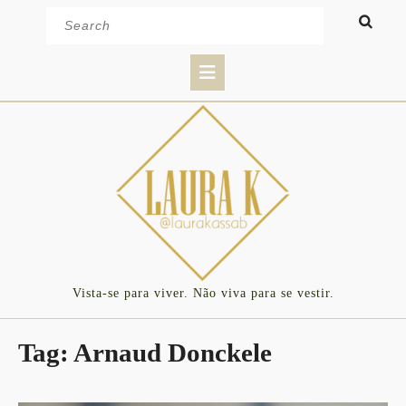
Skip
Search
to
for:
content
Open
Button
Vista-se para viver. Não viva para se vestir.
Tag:
Arnaud Donckele