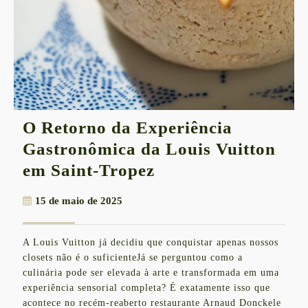
O Retorno da Experiência
Gastronômica da Louis Vuitton
O
em Saint-Tropez
Retorno
15
15 de maio de 2025
da
de
Experiência
maio
A Louis Vuitton já decidiu que conquistar apenas nossos
de
Gastronômica
closets não é o suficienteJá se perguntou como a
2025
da
culinária pode ser elevada à arte e transformada em uma
experiência sensorial completa? É exatamente isso que
Louis
acontece no recém-reaberto restaurante Arnaud Donckele