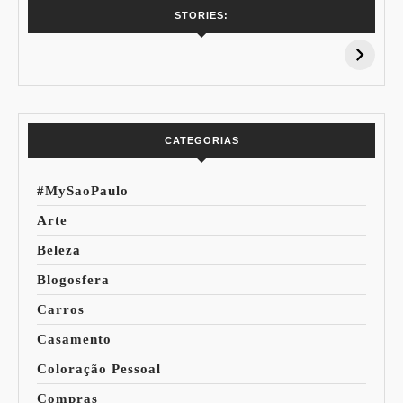
7 Vinhos com +
Coloração
STORIES:
15% de
Pessoal: Os
Desconto:
Azuis de Cada
Especial Copa do
Paleta
Mundo
CATEGORIAS
#MySaoPaulo
Arte
Beleza
Blogosfera
Carros
Casamento
Coloração Pessoal
Compras