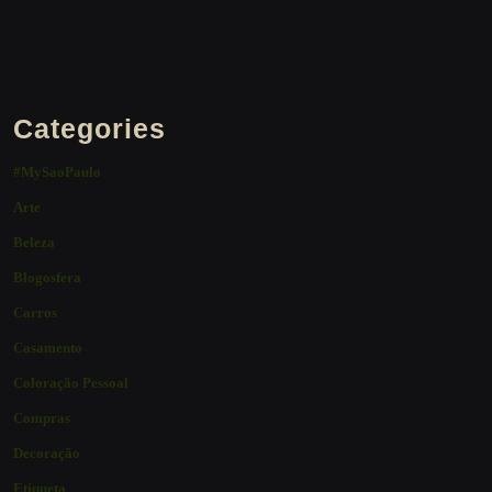
Categories
#MySaoPaulo
Arte
Beleza
Blogosfera
Carros
Casamento
Coloração Pessoal
Compras
Decoração
Etiqueta