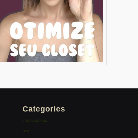
Categories
#MySaoPaulo
Arte