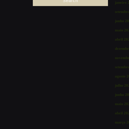
janeiro 
setembr
junho 2
maio 20
abril 20
dezembr
novembr
setembr
agosto 
julho 20
junho 2
maio 20
abril 20
março 2