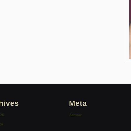
hives
Meta
026
Acessar
26