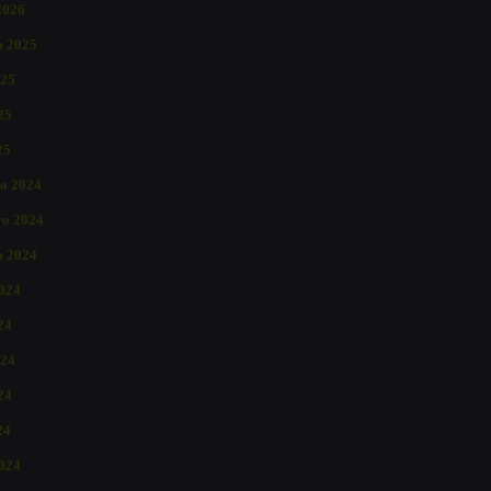
2026
o 2025
025
25
25
o 2024
o 2024
o 2024
2024
24
024
24
24
024