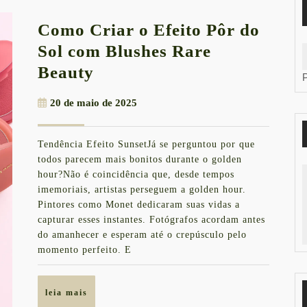
Como Criar o Efeito Pôr do
Sol com Blushes Rare
Como
Beauty
Criar
20
20 de maio de 2025
o
de
Efeito
maio
Tendência Efeito SunsetJá se perguntou por que
de
Pôr
todos parecem mais bonitos durante o golden
2025
do
hour?Não é coincidência que, desde tempos
imemoriais, artistas perseguem a golden hour.
Sol
Pintores como Monet dedicaram suas vidas a
com
capturar esses instantes. Fotógrafos acordam antes
Blushes
do amanhecer e esperam até o crepúsculo pelo
momento perfeito. E
Rare
Beauty
leia
leia mais
mais