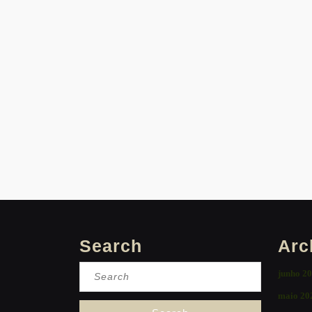
Search
Arc
Search
junho 2
for:
maio 20