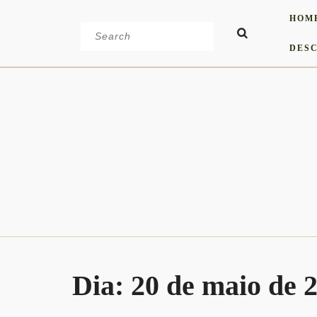
Skip
HOM
to
Search
content
for:
DESC
Dia:
20 de maio de 