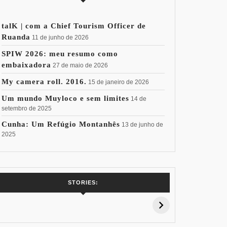
talK | com a Chief Tourism Officer de
Ruanda
11 de junho de 2026
SPIW 2026: meu resumo como
embaixadora
27 de maio de 2026
My camera roll. 2016.
15 de janeiro de 2026
Um mundo Muyloco e sem limites
14 de
setembro de 2025
Cunha: Um Refúgio Montanhês
13 de junho de
2025
7 Vinhos com +
Coloração
Coloraç
STORIES:
15% de
Pessoal: Os
Pessoal:
Desconto:
Azuis de Cada
Verdes de
Especial Copa
Paleta
Paleta