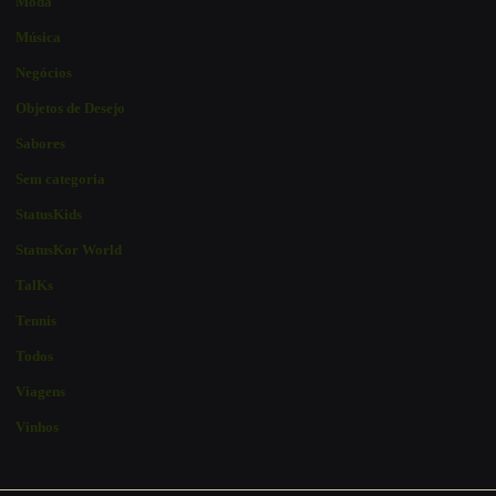
Moda
Música
Negócios
Objetos de Desejo
Sabores
Sem categoria
StatusKids
StatusKor World
TalKs
Tennis
Todos
Viagens
Vinhos