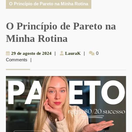
O Princípio de Pareto na Minha Rotina
O Princípio de Pareto na
Minha Rotina
29
|
LauraK
|
0
29 de agosto de 2024
LauraK
Comments
|
de
agosto
de
2024