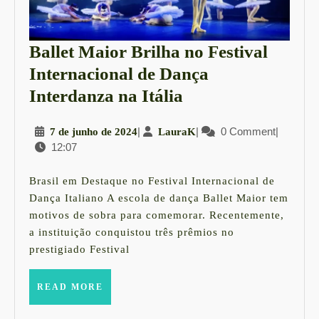
Ballet Maior Brilha no Festival
Internacional de Dança
Ballet
Interdanza na Itália
Maior
7
|
LauraK
|
0 Comment
|
7 de junho de 2024
LauraK
Brilha
12:07
de
no
junho
Festival
de
Brasil em Destaque no Festival Internacional de
2024
Internacional
Dança Italiano A escola de dança Ballet Maior tem
motivos de sobra para comemorar. Recentemente,
de
a instituição conquistou três prêmios no
Dança
prestigiado Festival
Interdanza
na
READ
READ MORE
MORE
Itália