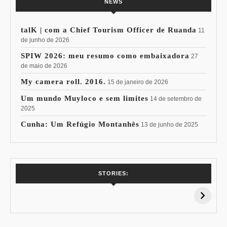
NEWS
talK | com a Chief Tourism Officer de Ruanda
11
de junho de 2026
SPIW 2026: meu resumo como embaixadora
27
de maio de 2026
My camera roll. 2016.
15 de janeiro de 2026
Um mundo Muyloco e sem limites
14 de setembro de
2025
Cunha: Um Refúgio Montanhês
13 de junho de 2025
7 Vinhos com +
Coloração
STORIES:
15% de
Pessoal: Os
Desconto:
Azuis de Cada
Especial Copa do
Paleta
Mundo