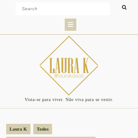
Skip
Search
to
for:
content
Open
Button
Vista-se para viver. Não viva para se vestir.
Laura K
Todos