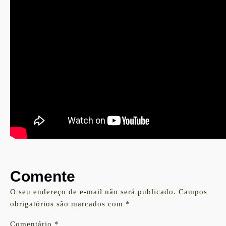
Comente
O seu endereço de e-mail não será publicado.
Campos
obrigatórios são marcados com
*
Comentário
*