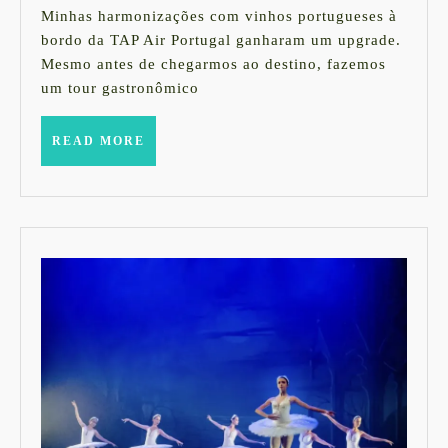
2025
|
Minhas harmonizações com vinhos portugueses à
bordo da TAP Air Portugal ganharam um upgrade.
TAP
Mesmo antes de chegarmos ao destino, fazemos
um tour gastronômico
READ
READ MORE
MORE