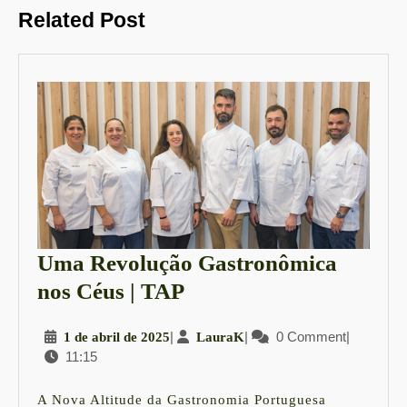
Post
Previous
Next
Related Post
post:
post:
Uma Revolução Gastronômica
Uma
nos Céus | TAP
Revolução
1
|
LauraK
|
0 Comment
|
1 de abril de 2025
LauraK
Gastronômica
11:15
de
nos
abril
Céus
de
A Nova Altitude da Gastronomia Portuguesa