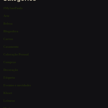
#MySaoPaulo
Arte
Beleza
Blogosfera
Carros
Casamento
Coloração Pessoal
Compras
Decoração
Etiqueta
Eventos e novidades
Kloset
Leituras