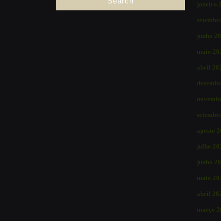
janeiro 
setembr
junho 2
maio 20
abril 20
dezembr
novembr
setembr
agosto 
julho 20
junho 2
maio 20
abril 20
março 2