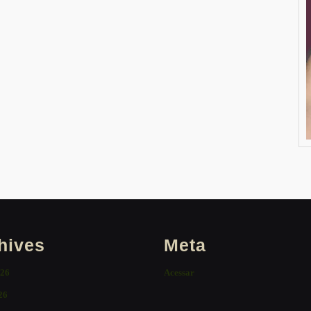
hives
Meta
026
Acessar
26