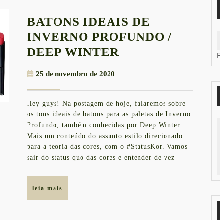
BATONS IDEAIS DE
INVERNO PROFUNDO /
BATONS
DEEP WINTER
IDEAIS
25
25 de novembro de 2020
DE
de
INVERNO
novembro
Hey guys! Na postagem de hoje, falaremos sobre
de
PROFUNDO
os tons ideais de batons para as paletas de Inverno
2020
/
Profundo, também conhecidas por Deep Winter.
Mais um conteúdo do assunto estilo direcionado
DEEP
para a teoria das cores, com o #StatusKor. Vamos
WINTER
sair do status quo das cores e entender de vez
leia
leia mais
mais