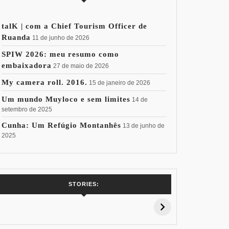
talK | com a Chief Tourism Officer de
Ruanda
11 de junho de 2026
SPIW 2026: meu resumo como
embaixadora
27 de maio de 2026
My camera roll. 2016.
15 de janeiro de 2026
Um mundo Muyloco e sem limites
14 de
setembro de 2025
Cunha: Um Refúgio Montanhês
13 de junho de
2025
7 Vinhos com +
Coloração
Coloraç
STORIES:
15% de
Pessoal: Os
Pessoal:
Desconto:
Azuis de Cada
Verdes de
Especial Copa
Paleta
Paleta