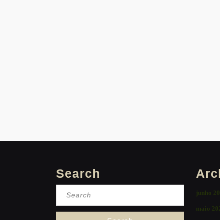
Search
Arc
Search
junho 2
for:
maio 20