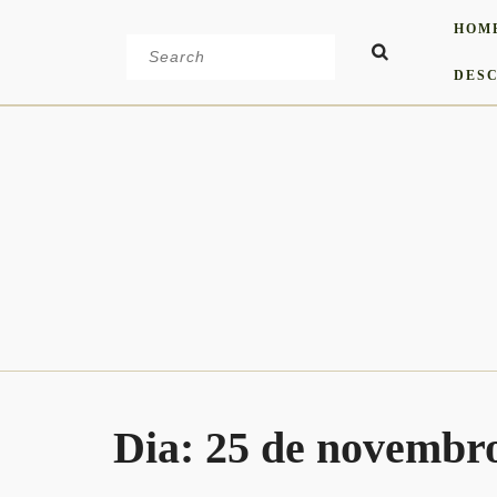
Skip
HOM
to
Search
content
for:
DESC
Dia:
25 de novembro