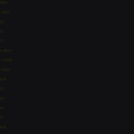
2026
o 2025
025
25
25
o 2024
o 2024
o 2024
2024
24
024
24
24
024