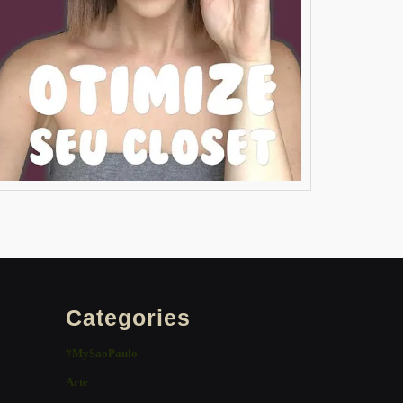
Categories
#MySaoPaulo
Arte