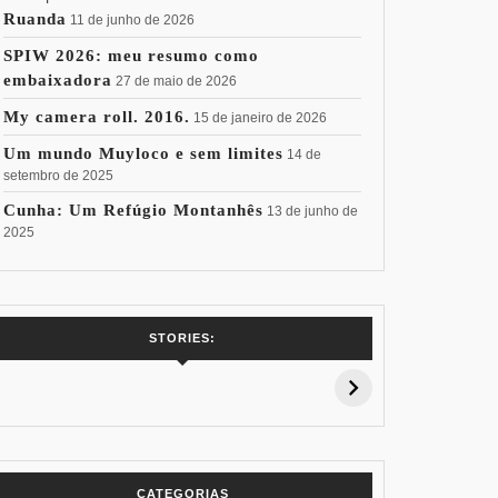
Ruanda
11 de junho de 2026
SPIW 2026: meu resumo como
embaixadora
27 de maio de 2026
My camera roll. 2016.
15 de janeiro de 2026
Um mundo Muyloco e sem limites
14 de
setembro de 2025
Cunha: Um Refúgio Montanhês
13 de junho de
2025
7 Vinhos com +
Coloração
Coloraç
STORIES:
15% de
Pessoal: Os
Pessoal:
Desconto:
Azuis de Cada
Verdes de
Especial Copa
Paleta
Paleta
do Mundo
CATEGORIAS