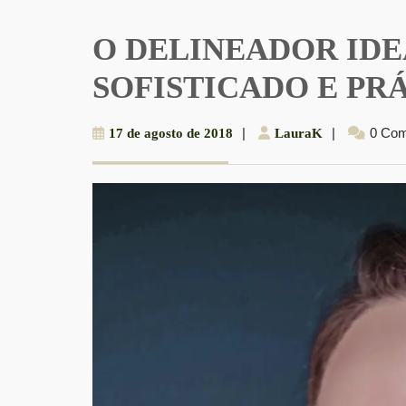
O DELINEADOR IDE
SOFISTICADO E PR
17
|
LauraK
|
0 Co
17 de agosto de 2018
LauraK
de
agosto
de
2018