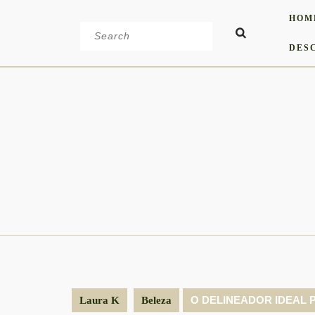
Skip
HOM
to
Search
content
for:
DES
O DELINEADOR IDEAL 
Laura K
Beleza