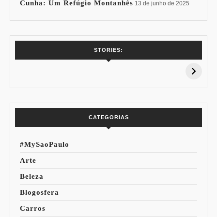
Cunha: Um Refúgio Montanhês
13 de junho de 2025
7 Vinhos com +
Coloração
STORIES:
15% de
Pessoal: Os
Desconto:
Azuis de Cada
Especial Copa do
Paleta
Mundo
CATEGORIAS
#MySaoPaulo
Arte
Beleza
Blogosfera
Carros