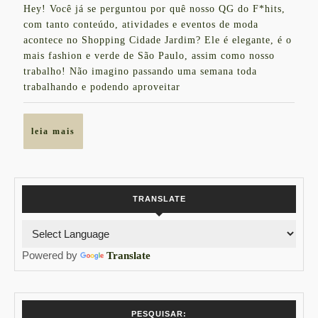
Hey! Você já se perguntou por quê nosso QG do F*hits,
de
(MI
com tanto conteúdo, atividades e eventos de moda
2018
TBM
acontece no Shopping Cidade Jardim? Ele é elegante, é o
mais fashion e verde de São Paulo, assim como nosso
NO
trabalho! Não imagino passando uma semana toda
SHO
trabalhando e podendo aproveitar
CID
JA
leia
leia mais
mais
TRANSLATE
Powered by
Translate
PESQUISAR: