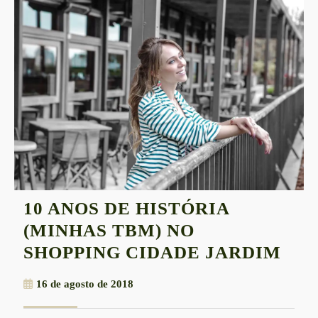
10 ANOS DE HISTÓRIA
(MINHAS TBM) NO
10
SHOPPING CIDADE JARDIM
AN
16
16 de agosto de 2018
DE
de
HIS
agosto