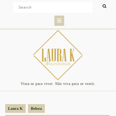
Skip
Search
to
for:
content
Open
Button
Vista-se para viver. Não viva para se vestir.
Laura K
Beleza