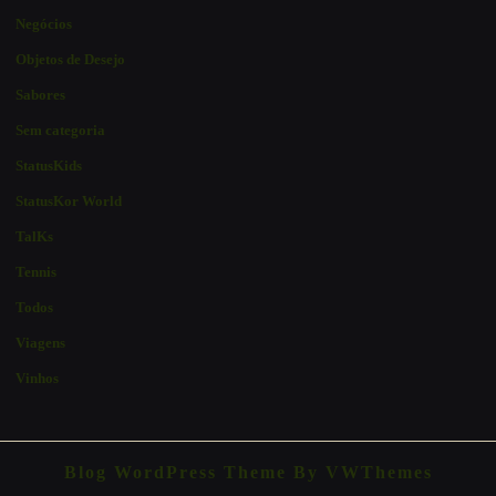
Negócios
Objetos de Desejo
Sabores
Sem categoria
StatusKids
StatusKor World
TalKs
Tennis
Todos
Viagens
Vinhos
Blog WordPress Theme
By VWThemes