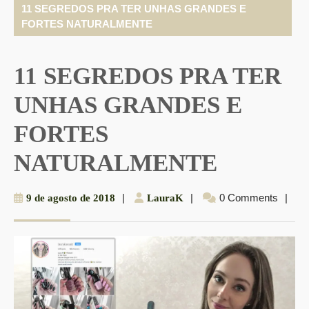
11 SEGREDOS PRA TER UNHAS GRANDES E
FORTES NATURALMENTE
11 SEGREDOS PRA TER
UNHAS GRANDES E
FORTES
NATURALMENTE
9
|
LauraK
|
0 Comments
|
9 de agosto de 2018
LauraK
de
agosto
de
2018