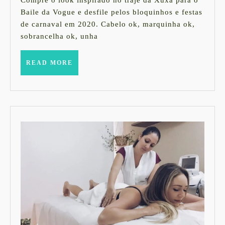
2020
PARA
Baile da Vogue e desfile pelos bloquinhos e festas
de carnaval em 2020. Cabelo ok, marquinha ok,
O
sobrancelha ok, unha
BAILE
DA
READ
READ MORE
VOGUE
MORE
2020