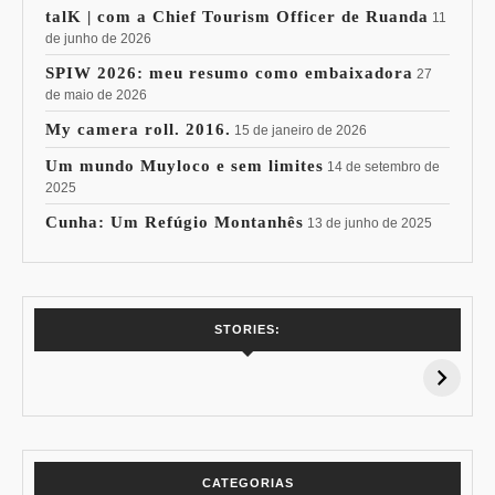
talK | com a Chief Tourism Officer de Ruanda
11
de junho de 2026
SPIW 2026: meu resumo como embaixadora
27
de maio de 2026
My camera roll. 2016.
15 de janeiro de 2026
Um mundo Muyloco e sem limites
14 de setembro de
2025
Cunha: Um Refúgio Montanhês
13 de junho de 2025
7 Vinhos com +
Coloração
STORIES:
15% de
Pessoal: Os
Desconto:
Azuis de Cada
Especial Copa do
Paleta
Mundo
CATEGORIAS