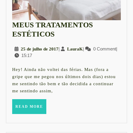
MEUS TRATAMENTOS
MEUS
ESTÉTICOS
TRATAMENTOS
25
|
LauraK
|
0 Comment
|
25 de julho de 2017
LauraK
ESTÉTICOS
15:17
de
julho
de
Hey! Ainda não voltei das férias. Mas (fora a
2017
gripe que me pegou nos últimos dois dias) estou
me sentindo tão bem e tão decidida a continuar
me sentindo assim,
READ
READ MORE
MORE