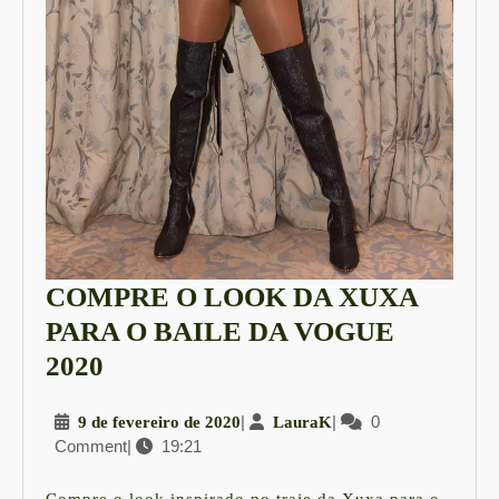
COMPRE O LOOK DA XUXA
PARA O BAILE DA VOGUE
COMPRE
2020
O
9
|
LauraK
|
0
9 de fevereiro de 2020
LauraK
LOOK
Comment
|
19:21
de
DA
fevereiro
XUXA
de
Compre o look inspirado no traje da Xuxa para o