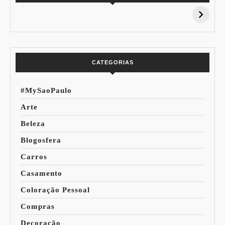
15% de
Pessoal: Os
Desconto:
Azuis de Cada
Especial Copa do
Paleta
Mundo
CATEGORIAS
#MySaoPaulo
Arte
Beleza
Blogosfera
Carros
Casamento
Coloração Pessoal
Compras
Decoração