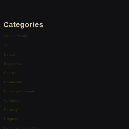
Categories
#MySaoPaulo
Arte
Beleza
Blogosfera
Carros
Casamento
Coloração Pessoal
Compras
Decoração
Etiqueta
Eventos e novidades