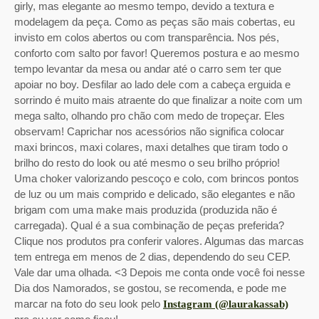
girly, mas elegante ao mesmo tempo, devido a textura e
modelagem da peça. Como as peças são mais cobertas, eu
invisto em colos abertos ou com transparência. Nos pés,
conforto com salto por favor! Queremos postura e ao mesmo
tempo levantar da mesa ou andar até o carro sem ter que
apoiar no boy. Desfilar ao lado dele com a cabeça erguida e
sorrindo é muito mais atraente do que finalizar a noite com um
mega salto, olhando pro chão com medo de tropeçar. Eles
observam! Caprichar nos acessórios não significa colocar
maxi brincos, maxi colares, maxi detalhes que tiram todo o
brilho do resto do look ou até mesmo o seu brilho próprio!
Uma choker valorizando pescoço e colo, com brincos pontos
de luz ou um mais comprido e delicado, são elegantes e não
brigam com uma make mais produzida (produzida não é
carregada). Qual é a sua combinação de peças preferida?
Clique nos produtos pra conferir valores. Algumas das marcas
tem entrega em menos de 2 dias, dependendo do seu CEP.
Vale dar uma olhada. <3 Depois me conta onde você foi nesse
Dia dos Namorados, se gostou, se recomenda, e pode me
marcar na foto do seu look pelo
Instagram (@laurakassab)