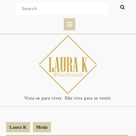
Skip
Search
to
for:
content
Open
Button
Vista-se para viver. Não viva para se vestir.
Laura K
Moda