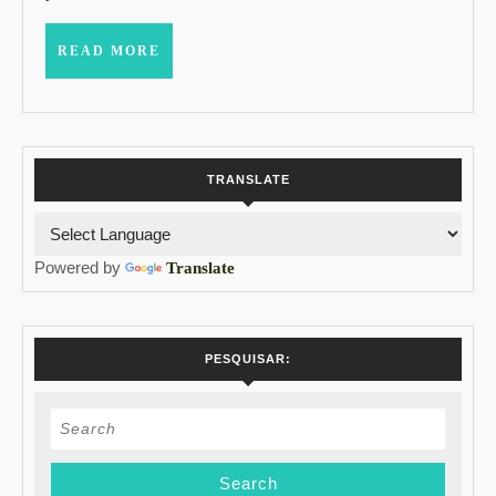
POR
MENOS
READ
READ MORE
DE
MORE
R$60
TRANSLATE
Powered by
Translate
PESQUISAR:
Search
for: