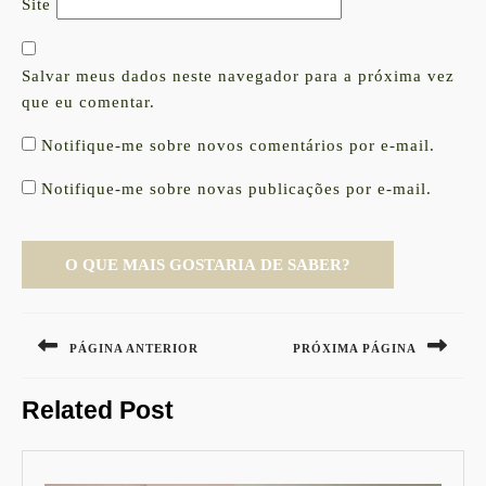
Site
Salvar meus dados neste navegador para a próxima vez
que eu comentar.
Notifique-me sobre novos comentários por e-mail.
Notifique-me sobre novas publicações por e-mail.
Navegação
de
PÁGINA ANTERIOR
PRÓXIMA PÁGINA
Post
Previous
Next
Related Post
post:
post: