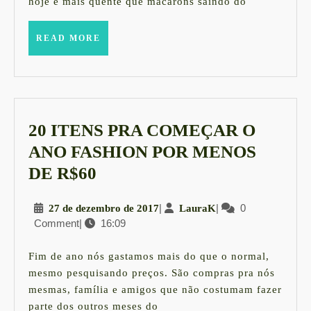
hoje é mais quente que macarons saindo do
READ
READ MORE
MORE
20 ITENS PRA COMEÇAR O
ANO FASHION POR MENOS
20
DE R$60
ITENS
27
|
LauraK
|
0
27 de dezembro de 2017
LauraK
PRA
Comment
|
16:09
de
COMEÇAR
dezembro
O
de
Fim de ano nós gastamos mais do que o normal,
2017
ANO
mesmo pesquisando preços. São compras pra nós
mesmas, família e amigos que não costumam fazer
FASHION
parte dos outros meses do