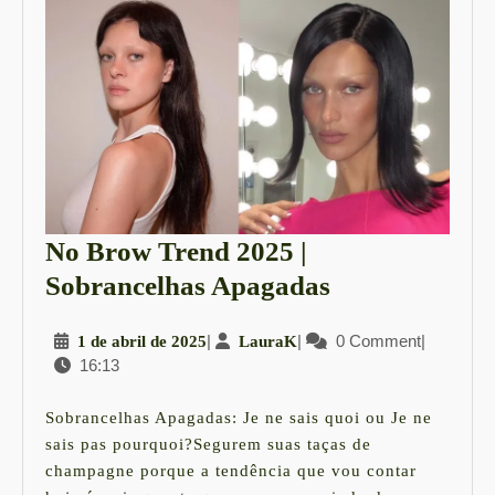
No Brow Trend 2025 |
No
Sobrancelhas Apagadas
Brow
1
|
LauraK
|
0 Comment
|
1 de abril de 2025
LauraK
Trend
16:13
de
2025
abril
|
de
Sobrancelhas Apagadas: Je ne sais quoi ou Je ne
2025
Sobrancelhas
sais pas pourquoi?Segurem suas taças de
champagne porque a tendência que vou contar
Apagadas