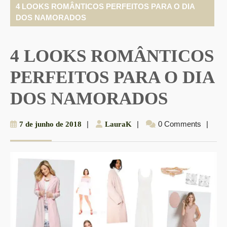
4 LOOKS ROMÂNTICOS PERFEITOS PARA O DIA
DOS NAMORADOS
4 LOOKS ROMÂNTICOS
PERFEITOS PARA O DIA
DOS NAMORADOS
7
|
LauraK
|
0 Comments
|
7 de junho de 2018
LauraK
de
junho
de
2018