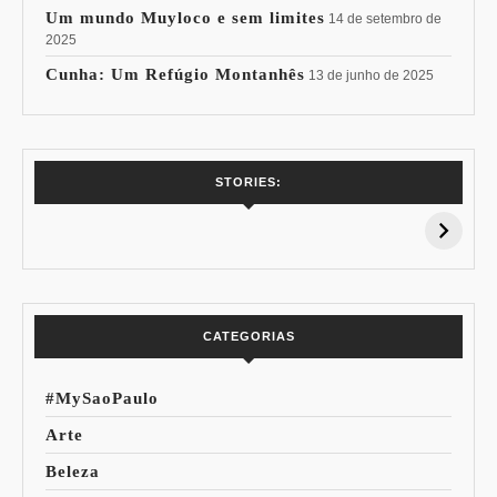
Um mundo Muyloco e sem limites
14 de setembro de
2025
Cunha: Um Refúgio Montanhês
13 de junho de 2025
7 Vinhos com +
Coloração
STORIES:
15% de
Pessoal: Os
Desconto:
Azuis de Cada
Especial Copa do
Paleta
Mundo
CATEGORIAS
#MySaoPaulo
Arte
Beleza