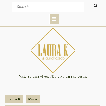
Skip
Search
to
for:
content
Open
Button
Vista-se para viver. Não viva para se vestir.
Laura K
Moda