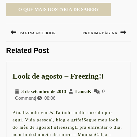
Navegação
de
PÁGINA ANTERIOR
PRÓXIMA PÁGINA
Post
Previous
Next
Related Post
post:
post:
Look
Look de agosto – Freezing!!
de
3
|
LauraK
|
0
3 de setembro de 2013
LauraK
agosto
Comment
|
08:06
de
–
setembro
Freezing!!
de
Atualizando vocês!Tá tudo muito corrido por
2013
aqui. Vida pessoal, blog e grife!Segue meu look
do mês de agosto! #freezingE pra enfrentar o dia,
meu look:Jaqueta de couro – MuubaaCalça –