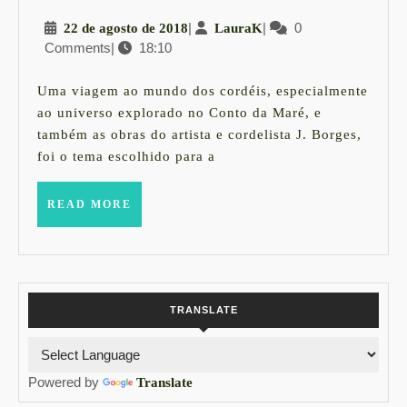
Verão
22
|
LauraK
|
0
22 de agosto de 2018
LauraK
19
Comments
|
18:10
de
|
agosto
O
de
Uma viagem ao mundo dos cordéis, especialmente
2018
Conto
ao universo explorado no Conto da Maré, e
também as obras do artista e cordelista J. Borges,
da
foi o tema escolhido para a
Maré
–
READ
READ MORE
Uma
MORE
homenagem
ao
cordel
TRANSLATE
Powered by
Translate