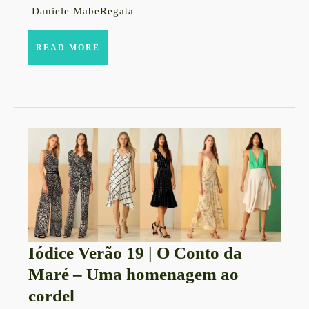
Daniele MabeRegata
READ
READ MORE
MORE
Iódice Verão 19 | O Conto da
Maré – Uma homenagem ao
Iódice
cordel