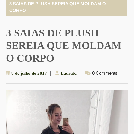
3 SAIAS DE PLUSH SEREIA QUE MOLDAM O
CORPO
3 SAIAS DE PLUSH
SEREIA QUE MOLDAM
O CORPO
8
|
LauraK
|
0 Comments
|
8 de julho de 2017
LauraK
de
julho
de
2017