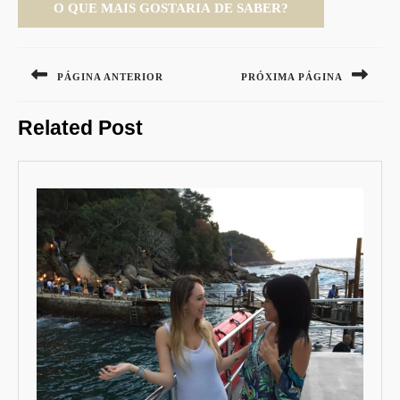
Navegação
de
PÁGINA ANTERIOR
PRÓXIMA PÁGINA
Post
Previous
Next
Related Post
post:
post: