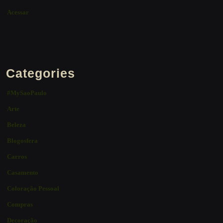
Acessar
Categories
#MySaoPaulo
Arte
Beleza
Blogosfera
Carros
Casamento
Coloração Pessoal
Compras
Decoração