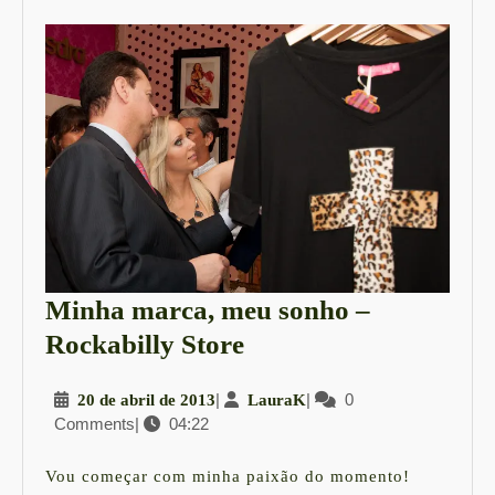
Minha marca, meu sonho –
Minha
Rockabilly Store
marca,
20
|
LauraK
|
0
20 de abril de 2013
LauraK
meu
Comments
|
04:22
de
sonho
abril
–
de
Vou começar com minha paixão do momento!