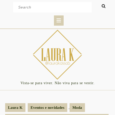
Skip
Search
to
for:
content
Open
Button
Vista-se para viver. Não viva para se vestir.
,
Laura K
Eventos e novidades
Moda