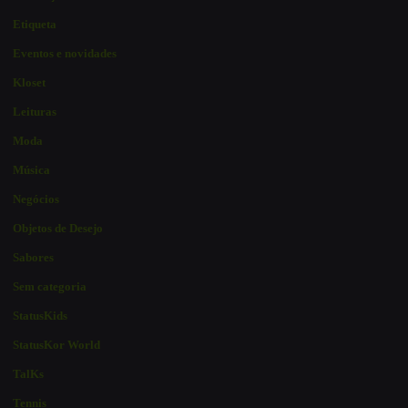
Etiqueta
Eventos e novidades
Kloset
Leituras
Moda
Música
Negócios
Objetos de Desejo
Sabores
Sem categoria
StatusKids
StatusKor World
TalKs
Tennis