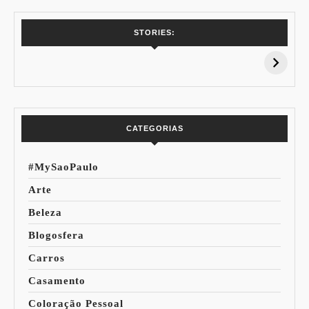
7 Vinhos com +
Coloração
STORIES:
15% de
Pessoal: Os
Desconto:
Azuis de Cada
Especial Copa do
Paleta
Mundo
CATEGORIAS
#MySaoPaulo
Arte
Beleza
Blogosfera
Carros
Casamento
Coloração Pessoal