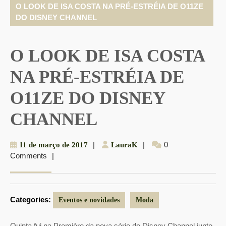
O LOOK DE ISA COSTA NA PRÉ-ESTRÉIA DE O11ZE
DO DISNEY CHANNEL
O LOOK DE ISA COSTA
NA PRÉ-ESTRÉIA DE
O11ZE DO DISNEY
CHANNEL
11
|
LauraK
|
0
11 de março de 2017
LauraK
Comments
|
de
março
de
2017
Categories:
Eventos e novidades
Moda
Quinta fui na Première da nova série do Disney Channel junto