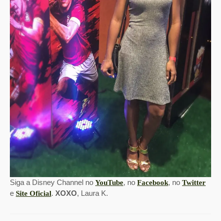
Siga a Disney Channel no
, no
, no
YouTube
Facebook
Twitter
e
.
XOXO
, Laura K.
Site Oficial