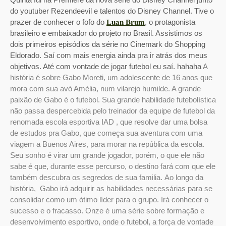
do youtuber Rezendeevil e talentos do Disney Channel. Tive o
prazer de conhecer o fofo do
, o protagonista
Luan Brum
brasileiro e embaixador do projeto no Brasil. Assistimos os
dois primeiros episódios da série no Cinemark do Shopping
Eldorado. Saí com mais energia ainda pra ir atrás dos meus
objetivos. Até com vontade de jogar futebol eu saí. hahaha
A
história é sobre Gabo Moreti, um adolescente de 16 anos que
mora com sua avó Amélia, num vilarejo humilde.
A grande
paixão de Gabo é o futebol. Sua grande habilidade futebolística
não passa despercebida pelo treinador da equipe de futebol da
renomada escola esportiva IAD , que resolve dar uma bolsa
de estudos pra Gabo, que começa sua aventura com uma
viagem a Buenos Aires, para morar na república da escola.
Seu sonho é virar um grande jogador, porém, o que ele não
sabe é que, durante esse percurso, o destino fará com que ele
também descubra os segredos de sua familia. Ao longo da
história, Gabo irá adquirir as habilidades necessárias para se
consolidar como um ótimo líder para o grupo. Irá conhecer o
sucesso e o fracasso.
Onze é uma série sobre formação e
desenvolvimento esportivo, onde o futebol, a força de vontade