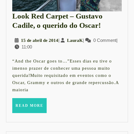
Look Red Carpet – Gustavo
Look
Cadile, o querido do Oscar!
Red
15
|
LauraK
|
0 Comment
|
15 de abril de 2014
LauraK
Carpet
11:00
de
–
abril
Gustavo
de
“And the Oscar goes to…”Esses dias eu tive o
2014
Cadile,
imenso prazer de conhecer uma pessoa muito
querida!Muito requisitado em eventos como o
o
Oscar, Grammy e outros de grande repercussão.A
querido
maioria
do
Oscar!
READ
READ MORE
MORE