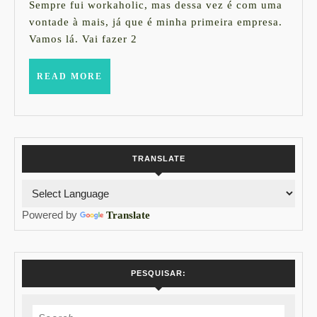
2013
Rockabilly
Sempre fui workaholic, mas dessa vez é com uma
vontade à mais, já que é minha primeira empresa.
Store
Vamos lá. Vai fazer 2
READ
READ MORE
MORE
TRANSLATE
Powered by
Translate
PESQUISAR:
Search