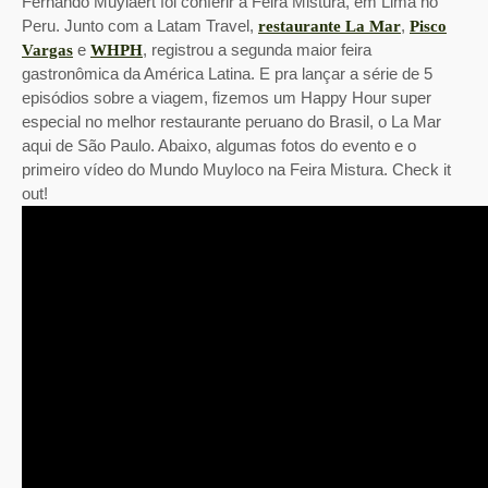
Fernando Muylaert foi conferir a Feira Mistura, em Lima no
Peru. Junto com a Latam Travel,
,
restaurante La Mar
Pisco
e
, registrou a segunda maior feira
Vargas
WHPH
gastronômica da América Latina. E pra lançar a série de 5
episódios sobre a viagem, fizemos um Happy Hour super
especial no melhor restaurante peruano do Brasil, o La Mar
aqui de São Paulo. Abaixo, algumas fotos do evento e o
primeiro vídeo do Mundo Muyloco na Feira Mistura. Check it
out!