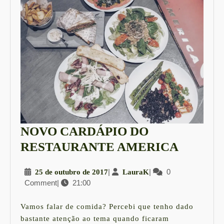
NOVO CARDÁPIO DO
NOVO
RESTAURANTE AMERICA
CARDÁ
25
|
LauraK
|
0
25 de outubro de 2017
LauraK
DO
Comment
|
21:00
de
RESTA
outubro
AMERI
de
Vamos falar de comida? Percebi que tenho dado
2017
bastante atenção ao tema quando ficaram