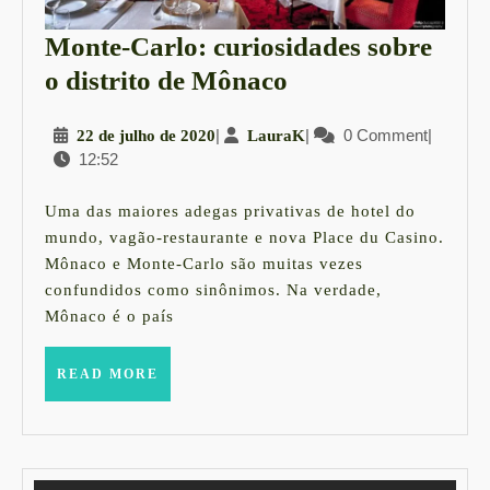
Monte-Carlo: curiosidades sobre
Monte-
o distrito de Mônaco
Carlo:
22
|
LauraK
|
0 Comment
|
22 de julho de 2020
LauraK
curiosidades
12:52
de
sobre
julho
o
de
Uma das maiores adegas privativas de hotel do
2020
distrito
mundo, vagão-restaurante e nova Place du Casino.
Mônaco e Monte-Carlo são muitas vezes
de
confundidos como sinônimos. Na verdade,
Mônaco
Mônaco é o país
READ
READ MORE
MORE