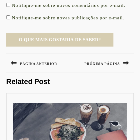
Notifique-me sobre novos comentários por e-mail.
Notifique-me sobre novas publicações por e-mail.
Navegação
de
PÁGINA ANTERIOR
PRÓXIMA PÁGINA
Post
Previous
Next
Related Post
post:
post: