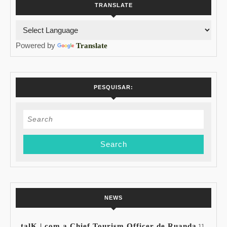
TRANSLATE
Powered by
Translate
PESQUISAR:
Search
for:
NEWS
talK | com a Chief Tourism Officer de Ruanda
11