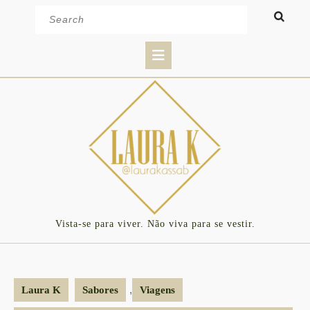
Skip
Search
to
for:
content
Open
Button
Vista-se para viver. Não viva para se vestir.
,
Laura K
Sabores
Viagens