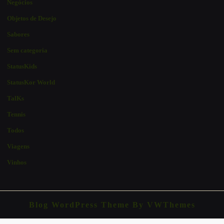
Negócios
Objetos de Desejo
Sabores
Sem categoria
StatusKids
StatusKor World
TalKs
Tennis
Todos
Viagens
Vinhos
Blog WordPress Theme
By VWThemes
Scroll