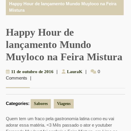
Happy Hour de lançamento Mundo Muyloco na Feira
Mistura
Happy Hour de
lançamento Mundo
Muyloco na Feira Mistura
11
|
LauraK
|
0
11 de outubro de 2016
LauraK
Comments
|
de
outubro
de
2016
Categories:
Sabores
Viagens
Quem tem um fraco pela gastronomia latina como eu vai
adorar essa matéria. <3 Mês passado o ator e youtuber