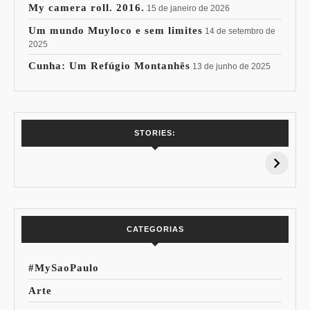
My camera roll. 2016.
15 de janeiro de 2026
Um mundo Muyloco e sem limites
14 de setembro de
2025
Cunha: Um Refúgio Montanhês
13 de junho de 2025
7 Vinhos com +
Coloração
STORIES:
15% de
Pessoal: Os
Desconto:
Azuis de Cada
Especial Copa do
Paleta
Mundo
CATEGORIAS
#MySaoPaulo
Arte