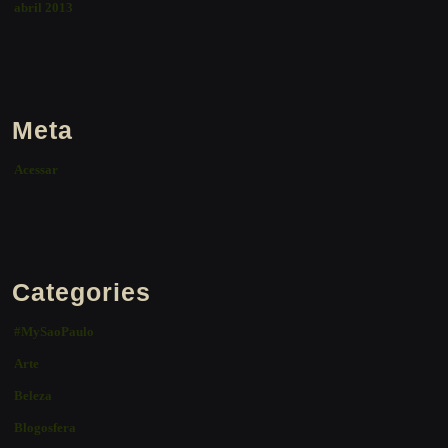
abril 2013
Meta
Acessar
Categories
#MySaoPaulo
Arte
Beleza
Blogosfera