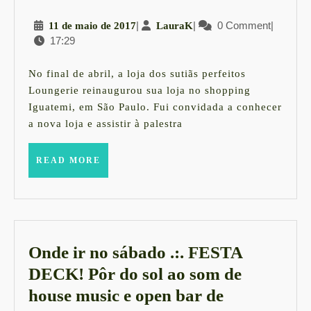
e
11
|
LauraK
|
0 Comment
|
11 de maio de 2017
LauraK
Nelma
17:29
de
Penteado
maio
no
de
No final de abril, a loja dos sutiãs perfeitos
2017
Iguatemi
Loungerie reinaugurou sua loja no shopping
Iguatemi, em São Paulo. Fui convidada a conhecer
São
a nova loja e assistir à palestra
Paulo
READ
READ MORE
MORE
Onde ir no sábado .:. FESTA
DECK! Pôr do sol ao som de
house music e open bar de