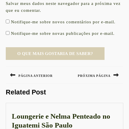
Salvar meus dados neste navegador para a próxima vez
que eu comentar.
Notifique-me sobre novos comentários por e-mail.
Notifique-me sobre novas publicações por e-mail.
Navegação
de
PÁGINA ANTERIOR
PRÓXIMA PÁGINA
Post
Previous
Next
Related Post
post:
post:
Loungerie e Nelma Penteado no
Loungerie
Iguatemi São Paulo