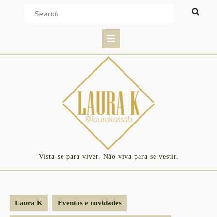
Skip
Search
to
for:
content
Open
Button
Vista-se para viver. Não viva para se vestir.
Laura K
Eventos e novidades