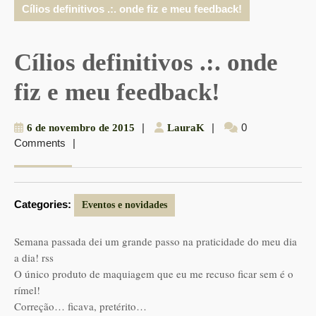
Cílios definitivos .:. onde fiz e meu feedback!
Cílios definitivos .:. onde
fiz e meu feedback!
6
|
LauraK
|
0
6 de novembro de 2015
LauraK
Comments
|
de
novembro
de
2015
Categories:
Eventos e novidades
Semana passada dei um grande passo na praticidade do meu dia
a dia! rss
O único produto de maquiagem que eu me recuso ficar sem é o
rímel!
Correção… ficava, pretérito…