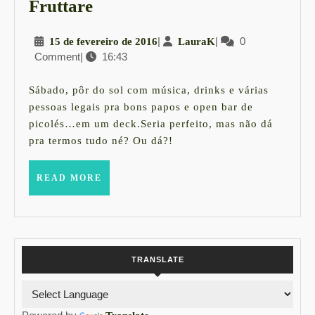
Onde
Fruttare
ir
15
|
LauraK
|
0
15 de fevereiro de 2016
LauraK
no
Comment
|
16:43
de
sábado
fevereiro
.:.
de
Sábado, pôr do sol com música, drinks e várias
2016
FESTA
pessoas legais pra bons papos e open bar de
picolés…em um deck.Seria perfeito, mas não dá
DECK!
pra termos tudo né? Ou dá?!
Pôr
do
READ
READ MORE
sol
MORE
ao
som
de
TRANSLATE
house
music