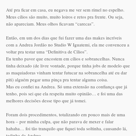
Até pra ficar em casa, eu negava me ver sem rímel no espelho.
Meus cílios são muito, muito loiros e retos pra frente. Ou seja,
não apareciam. Meus olhos ficavam “carecas”.
Então, em um dos dias que fui fazer uma das makes incríveis
com a Andrea Jordão no Studio W Iguatemi, ela me convenceu a
voltar pra testar uma “Definitiva de Cílios”.
Eu tenho pavor que encostem em cílios e sobrancelhas. Nunca
tinha deixado (de livre vontade, porque tinha jobs de modelo que
as maquiadoras vinham tentar futucar na sobrancelha até eu dar
piti) alguém pegar uma pinça pra tentar alguma coisa.
Mas eu confiei na Andrea. Só uma extensão na confiança que já
tenho, pois sei que ela respeita muito opinião… e foi uma das
melhores decisões desse tipo que já tomei.
Foram dois procedimentos, totalizando em pouco mais de uma
hora – por minha culpa, que não parava de mexer e falar
hahaha… foi tão tranquilo que fiquei toda soltinha, causando lá,
tadinha da Andrea.