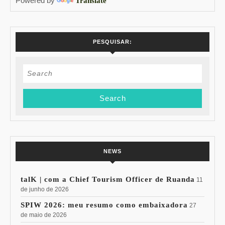
Powered by
Translate
e
open
bar
PESQUISAR:
de
Fruttare
Search
for:
NEWS
talK | com a Chief Tourism Officer de Ruanda
11
de junho de 2026
SPIW 2026: meu resumo como embaixadora
27
de maio de 2026