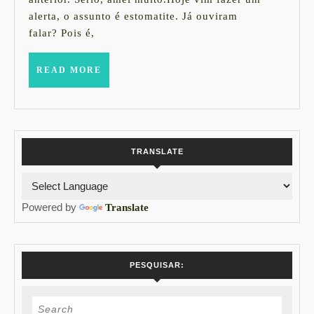
e
alerta, o assunto é estomatite. Já ouviram
cuidado
falar? Pois é,
a
tomar
READ
READ MORE
MORE
TRANSLATE
Powered by
Translate
PESQUISAR:
Search