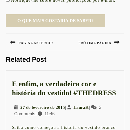
Notifique-me sobre novas publicações por e-mail.
Navegação
de
PÁGINA ANTERIOR
PRÓXIMA PÁGINA
Post
Previous
Next
Related Post
post:
post:
E enfim, a verdadeira cor e
E
história do vestido! #THEDRESS
enfi
27
|
LauraK
|
2
27 de fevereiro de 2015
LauraK
a
Comments
|
11:46
de
verd
fevereiro
cor
de
Saiba como começou a história do vestido branco