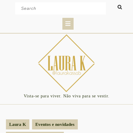
Skip
Search
to
for:
content
Open
Button
Vista-se para viver. Não viva para se vestir.
Laura K
Eventos e novidades