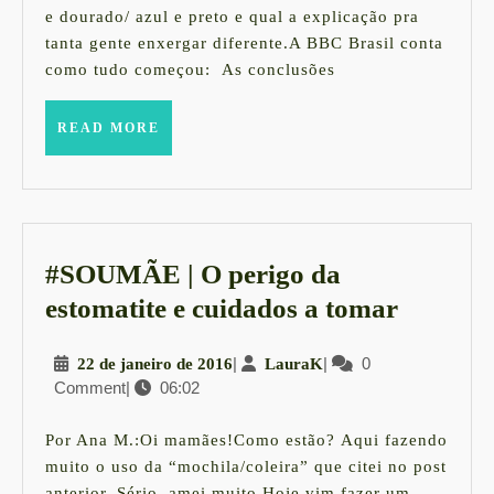
2015
e
e dourado/ azul e preto e qual a explicação pra
tanta gente enxergar diferente.A BBC Brasil conta
hist
como tudo começou: As conclusões
do
vest
READ
READ MORE
MORE
#TH
#SOUMÃE | O perigo da
#SOUM
estomatite e cuidados a tomar
|
22
|
LauraK
|
0
22 de janeiro de 2016
LauraK
O
Comment
|
06:02
de
perigo
janeiro
da
de
Por Ana M.:Oi mamães!Como estão? Aqui fazendo
2016
estomati
muito o uso da “mochila/coleira” que citei no post
anterior. Sério, amei muito.Hoje vim fazer um