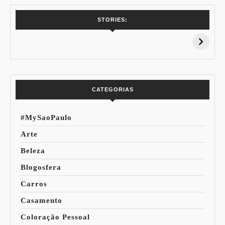
7 Vinhos com +
Coloração
STORIES:
15% de
Pessoal: Os
Desconto:
Azuis de Cada
Especial Copa do
Paleta
Mundo
CATEGORIAS
#MySaoPaulo
Arte
Beleza
Blogosfera
Carros
Casamento
Coloração Pessoal