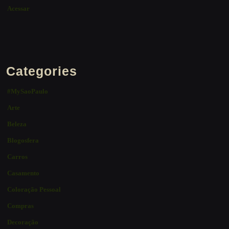
Acessar
Categories
#MySaoPaulo
Arte
Beleza
Blogosfera
Carros
Casamento
Coloração Pessoal
Compras
Decoração