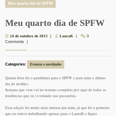
Meu quarto dia de SPFW
Meu quarto dia de SPFW
24
|
LauraK
|
0
24 de outubro de 2015
LauraK
Comments
|
de
outubro
de
2015
Categories:
Eventos e novidades
Quinta-feira foi o penúltimo para o SPFW e para mim o último
dia de desfiles.
Semana que vem vai ter resumo completo por aqui de todas as
tendências que eu vi rolando nas passarelas.
Essa edição foi muito mais intensa pra mim, já que foi a primeira
que eu estava trabalhando apenas para o LauraK e fiquei