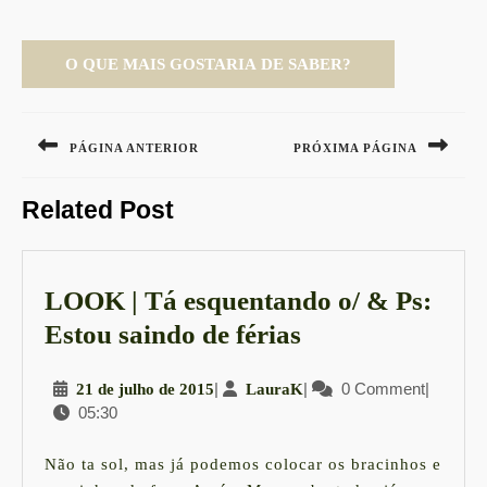
Navegação
de
PÁGINA ANTERIOR
PRÓXIMA PÁGINA
Post
Previous
Next
Related Post
post:
post:
LOOK | Tá esquentando o/ & Ps:
LOOK
Estou saindo de férias
|
21
|
LauraK
|
0 Comment
|
21 de julho de 2015
LauraK
Tá
05:30
de
esquentando
julho
o/
de
Não ta sol, mas já podemos colocar os bracinhos e
2015