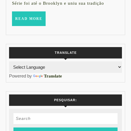
Série foi até o Brooklyn e uniu sua tradição
pizzar
Bráz
READ
READ MORE
MORE
em
Perdiz
TRANSLATE
Powered by
Translate
PESQUISAR:
Search
for: