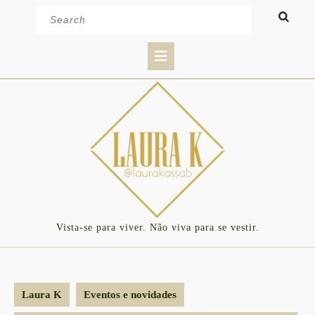
Skip
Search
to
for:
content
Open
Button
Vista-se para viver. Não viva para se vestir.
Laura K
Eventos e novidades