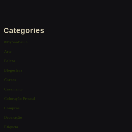
Categories
#MySaoPaulo
Arte
Beleza
Blogosfera
Carros
Casamento
Coloração Pessoal
Compras
Decoração
Etiqueta