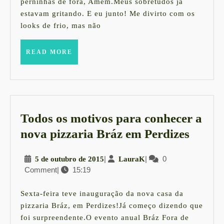
&
perninhas de fora, Amém.Meus sobretudos já
estavam gritando. E eu junto! Me divirto com os
Ps:
looks de frio, mas não
Estou
saindo
READ
READ MORE
MORE
de
férias
Todos os motivos para conhecer a
Todos
nova pizzaria Bráz em Perdizes
os
5
|
LauraK
|
0
5 de outubro de 2015
LauraK
motiv
Comment
|
15:19
de
para
outubro
conhe
de
Sexta-feira teve inauguração da nova casa da
2015
a
pizzaria Bráz, em Perdizes!Já começo dizendo que
foi surpreendente.O evento anual Bráz Fora de
nova