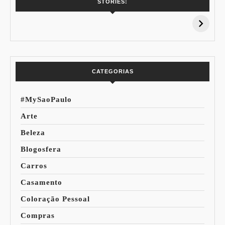
7 Vinhos com +
Coloração
STORIES:
15% de
Pessoal: Os
Desconto:
Azuis de Cada
Especial Copa do
Paleta
Mundo
CATEGORIAS
#MySaoPaulo
Arte
Beleza
Blogosfera
Carros
Casamento
Coloração Pessoal
Compras