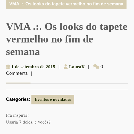
VMA .:. Os looks do tapete vermelho no fim de semana
VMA .:. Os looks do tapete
vermelho no fim de
semana
1
|
LauraK
|
0
1 de setembro de 2015
LauraK
Comments
|
de
setembro
de
2015
Categories:
Eventos e novidades
Pra inspirar!
Usaria 7 deles, e vocês?