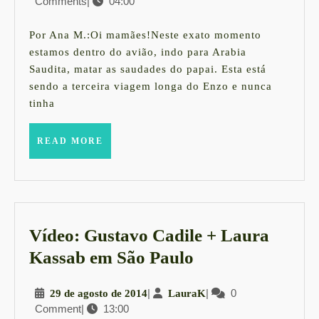
Comments
|
04:00
de
de
outubro
avião
de
Por Ana M.:Oi mamães!Neste exato momento
2015
com
estamos dentro do avião, indo para Arabia
Saudita, matar as saudades do papai. Esta está
os
sendo a terceira viagem longa do Enzo e nunca
bebês:
tinha
o
que
READ
READ MORE
MORE
levar?
Vídeo: Gustavo Cadile + Laura
Vídeo:
Kassab em São Paulo
Gustavo
29
|
LauraK
|
0
29 de agosto de 2014
LauraK
Cadile
Comment
|
13:00
de