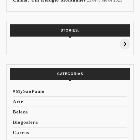
Cunha: Um Refúgio Montanhês
13 de junho de 2025
7 Vinhos com +
Coloração
STORIES:
15% de
Pessoal: Os
Desconto:
Azuis de Cada
Especial Copa do
Paleta
Mundo
CATEGORIAS
#MySaoPaulo
Arte
Beleza
Blogosfera
Carros