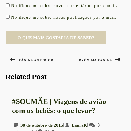
Notifique-me sobre novos comentários por e-mail.
Notifique-me sobre novas publicações por e-mail.
Navegação
de
PÁGINA ANTERIOR
PRÓXIMA PÁGINA
Post
Previous
Next
Related Post
post:
post:
#SOUMÃE | Viagens de avião
#SOUMÃ
com os bebês: o que levar?
|
30
|
LauraK
|
3
30 de outubro de 2015
LauraK
Viagens