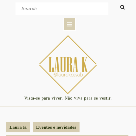
Skip
Search
to
for:
content
Open
Button
Vista-se para viver. Não viva para se vestir.
Laura K
Eventos e novidades