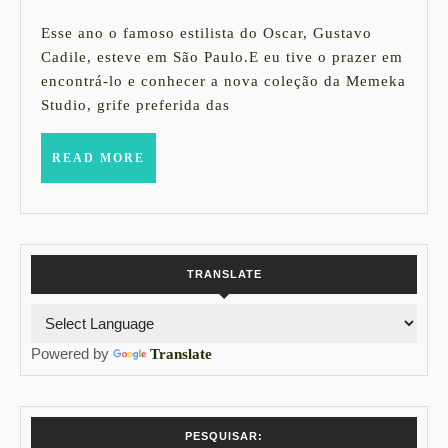
+
agosto
Laura
de
Esse ano o famoso estilista do Oscar, Gustavo
2014
Kassab
Cadile, esteve em São Paulo.E eu tive o prazer em
encontrá-lo e conhecer a nova coleção da Memeka
em
Studio, grife preferida das
São
Paulo
READ
READ MORE
MORE
TRANSLATE
Powered by
Translate
PESQUISAR: