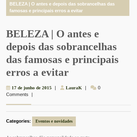
BELEZA | O antes e depois das sobrancelhas das
famosas e principais erros a evitar
BELEZA | O antes e
depois das sobrancelhas
das famosas e principais
erros a evitar
17
|
LauraK
|
0
17 de junho de 2015
LauraK
Comments
|
de
junho
de
2015
Categories:
Eventos e novidades