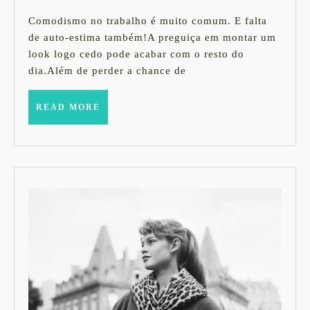
julho
veste
de
Comodismo no trabalho é muito comum. E falta
2014
bem
de auto-estima também!A preguiça em montar um
look logo cedo pode acabar com o resto do
pra
dia.Além de perder a chance de
trabalhar?
READ
READ MORE
MORE