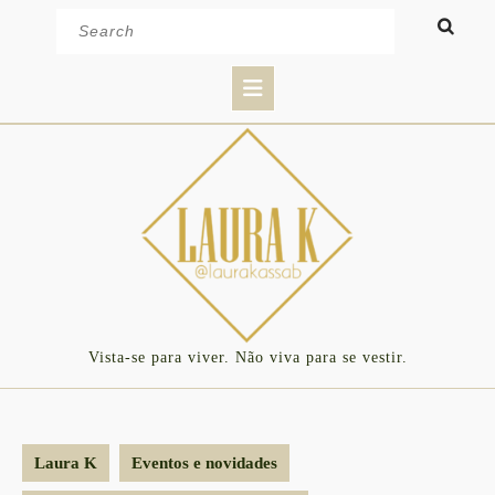
Skip
Search
to
for:
content
Open
Button
Vista-se para viver. Não viva para se vestir.
Laura K
Eventos e novidades