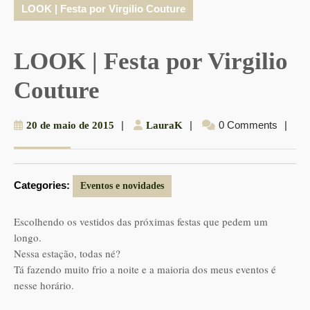
LOOK | Festa por Virgilio Couture
LOOK | Festa por Virgilio
Couture
20
|
LauraK
|
0 Comments
|
20 de maio de 2015
LauraK
de
maio
de
Categories:
2015
Eventos e novidades
Escolhendo os vestidos das próximas festas que pedem um
longo.
Nessa estação, todas né?
Tá fazendo muito frio a noite e a maioria dos meus eventos é
nesse horário.