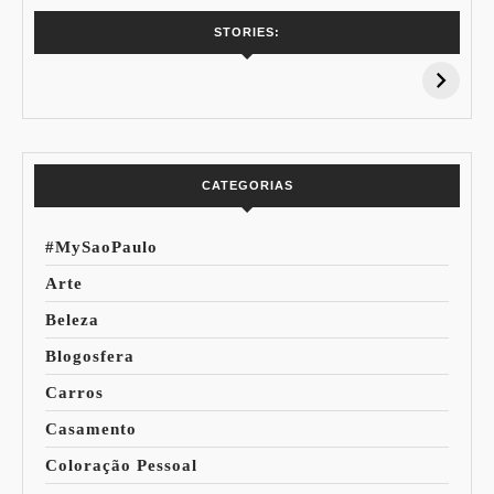
7 Vinhos com +
Coloração
STORIES:
15% de
Pessoal: Os
Desconto:
Azuis de Cada
Especial Copa do
Paleta
Mundo
CATEGORIAS
#MySaoPaulo
Arte
Beleza
Blogosfera
Carros
Casamento
Coloração Pessoal