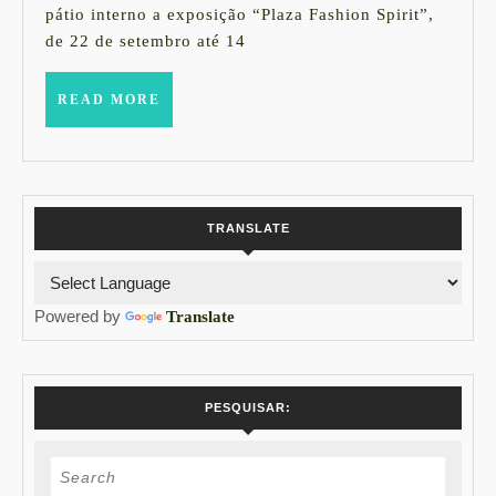
pátio interno a exposição “Plaza Fashion Spirit”,
Athé
de 22 de setembro até 14
em
Pari
READ
READ MORE
MORE
TRANSLATE
Powered by
Translate
PESQUISAR:
Search
for: