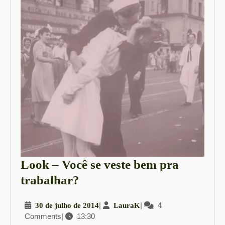
Look – Você se veste bem pra
Look
trabalhar?
–
30
|
LauraK
|
4
30 de julho de 2014
LauraK
Você
Comments
|
13:30
de
se