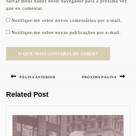
Salvar meus dados neste navegador para a próxima vez
que eu comentar.
Notifique-me sobre novos comentários por e-mail.
Notifique-me sobre novas publicações por e-mail.
Navegação
de
PÁGINA ANTERIOR
PRÓXIMA PÁGINA
Post
Previous
Next
Related Post
post:
post: