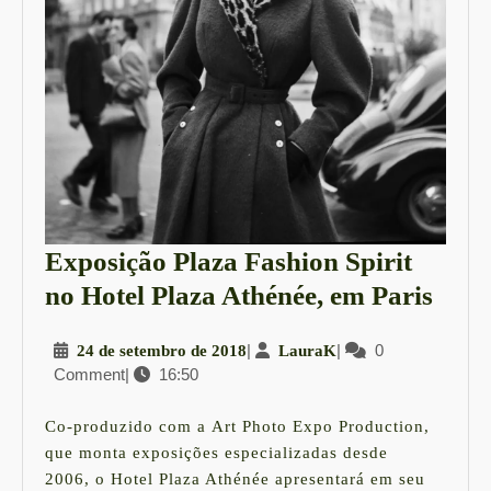
Exposição Plaza Fashion Spirit
Expo
no Hotel Plaza Athénée, em Paris
Plaz
24
|
LauraK
|
0
24 de setembro de 2018
LauraK
Fash
Comment
|
16:50
de
Spiri
setembro
no
de
Co-produzido com a Art Photo Expo Production,
2018
Hote
que monta exposições especializadas desde
2006, o Hotel Plaza Athénée apresentará em seu
Plaz