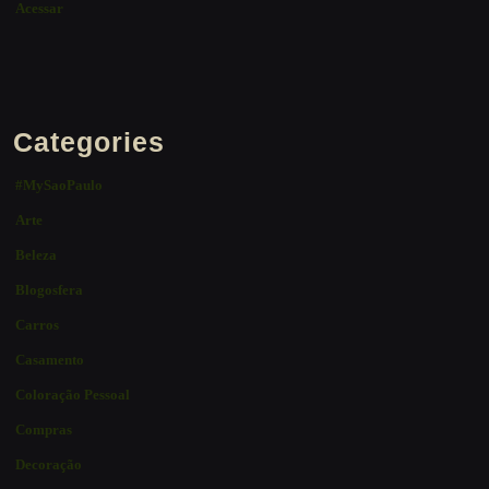
Acessar
Categories
#MySaoPaulo
Arte
Beleza
Blogosfera
Carros
Casamento
Coloração Pessoal
Compras
Decoração