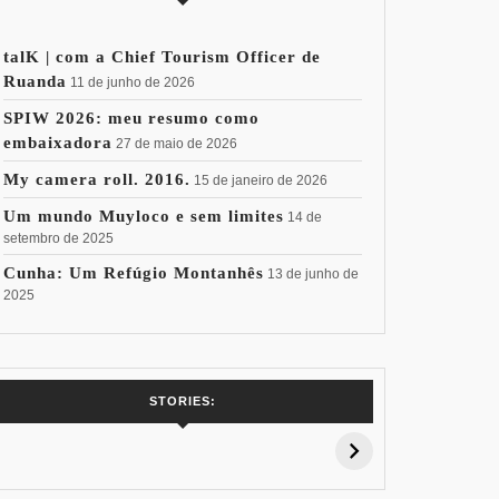
talK | com a Chief Tourism Officer de
Ruanda
11 de junho de 2026
SPIW 2026: meu resumo como
embaixadora
27 de maio de 2026
My camera roll. 2016.
15 de janeiro de 2026
Um mundo Muyloco e sem limites
14 de
setembro de 2025
Cunha: Um Refúgio Montanhês
13 de junho de
2025
7 Vinhos com +
Coloração
Coloraç
STORIES:
15% de
Pessoal: Os
Pessoal:
Desconto:
Azuis de Cada
Verdes de
Especial Copa
Paleta
Paleta