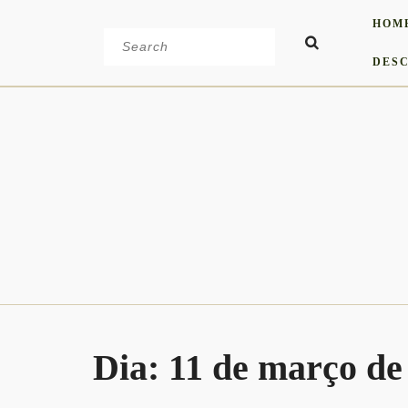
Skip
HOM
to
Search
content
for:
DESC
Dia:
11 de março de