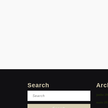
Search
Arc
Search
junho 2
for:
maio 20