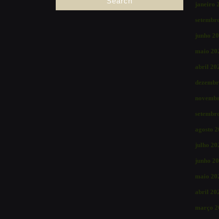
janeiro 
setembr
junho 2
maio 20
abril 20
dezembr
novembr
setembr
agosto 
julho 20
junho 2
maio 20
abril 20
março 2