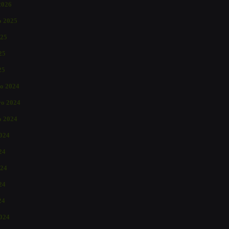
2026
o 2025
025
25
25
o 2024
o 2024
o 2024
2024
24
024
24
24
024