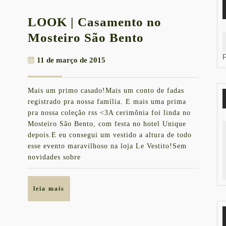
LOOK | Casamento no
LOOK
Mosteiro São Bento
|
11
11 de março de 2015
Casamento
de
no
março
Mais um primo casado!Mais um conto de fadas
de
Mosteiro
registrado pra nossa família. E mais uma prima
2015
São
pra nossa coleção rss <3A cerimônia foi linda no
Mosteiro São Bento, com festa no hotel Unique
Bento
depois.E eu consegui um vestido a altura de todo
esse evento maravilhoso na loja Le Vestito!Sem
novidades sobre
leia
leia mais
mais