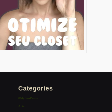
Categories
#MySaoPaulo
Arte