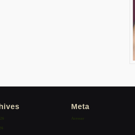
hives
Meta
026
Acessar
26