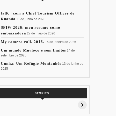
talK | com a Chief Tourism Officer de
Ruanda
11 de junho de 2026
SPIW 2026: meu resumo como
embaixadora
27 de maio de 2026
My camera roll. 2016.
15 de janeiro de 2026
Um mundo Muyloco e sem limites
14 de
setembro de 2025
Cunha: Um Refúgio Montanhês
13 de junho de
2025
7 Vinhos com +
Coloração
Coloraç
STORIES:
15% de
Pessoal: Os
Pessoal:
Desconto:
Azuis de Cada
Verdes de
Especial Copa
Paleta
Paleta