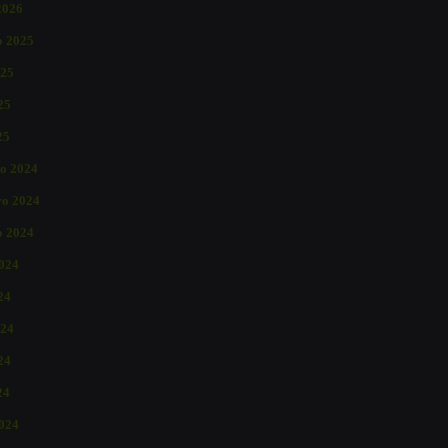
2026
o 2025
025
25
25
o 2024
o 2024
o 2024
2024
24
024
24
24
024