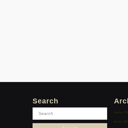
Search
Arc
Search
junho 2
for:
maio 20