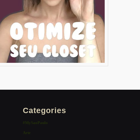
Categories
#MySaoPaulo
Arte