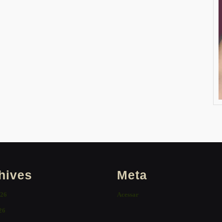
hives
Meta
026
Acessar
26