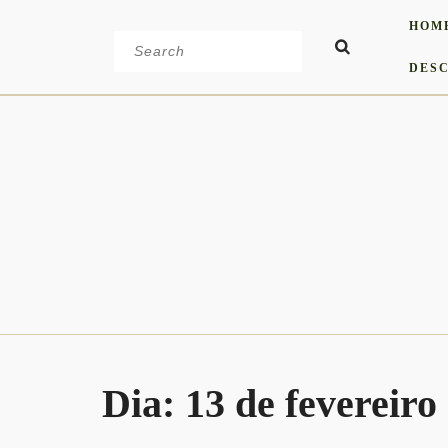
Skip
HOM
to
Search
content
for:
DESC
Dia:
13 de fevereiro