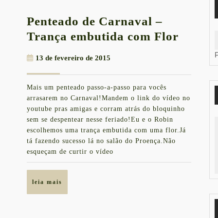
Penteado de Carnaval –
Pentea
Trança embutida com Flor
de
13
13 de fevereiro de 2015
Carna
de
–
fevereiro
Mais um penteado passo-a-passo para vocês
de
Tranç
arrasarem no Carnaval!Mandem o link do vídeo no
2015
embut
youtube pras amigas e corram atrás do bloquinho
sem se despentear nesse feriado!Eu e o Robin
com
escolhemos uma trança embutida com uma flor.Já
Flor
tá fazendo sucesso lá no salão do Proença.Não
esqueçam de curtir o vídeo
leia
leia mais
mais