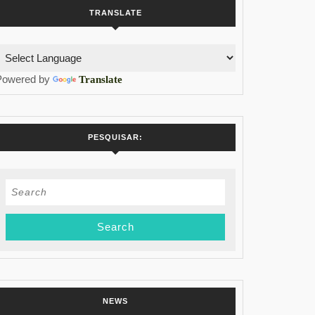
TRANSLATE
do
Powered by
Translate
val
a
PESQUISAR:
ida
Search
for:
NEWS