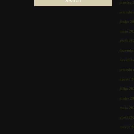
janeiro 
setembr
junho 2
maio 20
abril 20
dezembr
novembr
setembr
agosto 
julho 20
junho 2
maio 20
abril 20
março 2