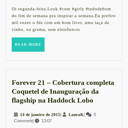
maio
de
Oi segunda-feira.Look #cute #girly #tudodebom
2015
do fim de semana pra inspirar a semana.Eu prefiro
mil vezes o fds com um bom livro, uma taça de
vinho, na grama, sem eletrônicos
READ
READ MORE
MORE
Forever 21 – Cobertura completa
Coquetel de Inauguração da
Forever
flagship na Haddock Lobo
21
14
|
LauraK
|
0
14 de janeiro de 2015
LauraK
–
Comment
|
13:07
de
Cobertura
janeiro