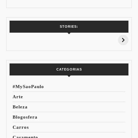
7 Vinhos com +
Coloração
STORIES:
15% de
Pessoal: Os
Desconto:
Azuis de Cada
Especial Copa do
Paleta
Mundo
CATEGORIAS
#MySaoPaulo
Arte
Beleza
Blogosfera
Carros
Casamento