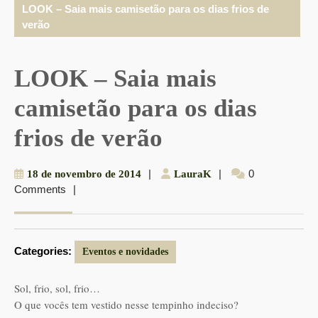
LOOK – Saia mais camisetão para os dias frios de
verão
LOOK – Saia mais
camisetão para os dias
frios de verão
18
|
LauraK
|
0
18 de novembro de 2014
LauraK
Comments
|
de
novembro
de
2014
Categories:
Eventos e novidades
Sol, frio, sol, frio…
O que vocês tem vestido nesse tempinho indeciso?