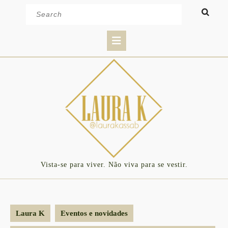
Skip
Search
to
for:
content
Open
Button
Vista-se para viver. Não viva para se vestir.
Laura K
Eventos e novidades