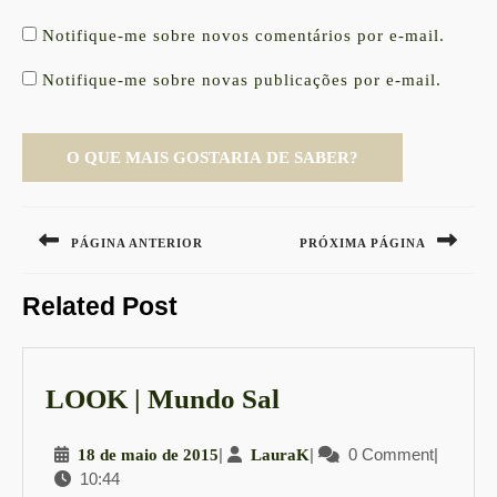
Notifique-me sobre novos comentários por e-mail.
Notifique-me sobre novas publicações por e-mail.
Navegação
de
PÁGINA ANTERIOR
PRÓXIMA PÁGINA
Post
Previous
Next
Related Post
post:
post:
LOOK
LOOK | Mundo Sal
|
18
|
LauraK
|
0 Comment
|
18 de maio de 2015
LauraK
Mundo
10:44
de
Sal