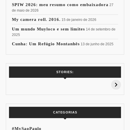
SPIW 2026: meu resumo como embaixadora
27
de maio de 2026
My camera roll. 2016.
15 de janeiro de 2026
Um mundo Muyloco e sem limites
14 de setembro de
2025
Cunha: Um Refúgio Montanhês
13 de junho de 2025
7 Vinhos com +
Coloração
STORIES:
15% de
Pessoal: Os
Desconto:
Azuis de Cada
Especial Copa do
Paleta
Mundo
CATEGORIAS
#MySaoPaulo