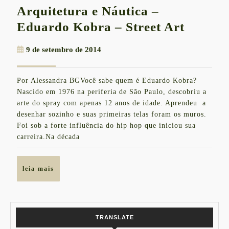
Arquitetura e Náutica –
Arquit
Eduardo Kobra – Street Art
e
9
9 de setembro de 2014
Náutic
de
–
setembro
Por Alessandra BGVocê sabe quem é Eduardo Kobra?
de
Eduar
Nascido em 1976 na periferia de São Paulo, descobriu a
2014
Kobra
arte do spray com apenas 12 anos de idade. Aprendeu a
desenhar sozinho e suas primeiras telas foram os muros.
–
Foi sob a forte influência do hip hop que iniciou sua
Street
carreira.Na década
Art
leia
leia mais
mais
TRANSLATE