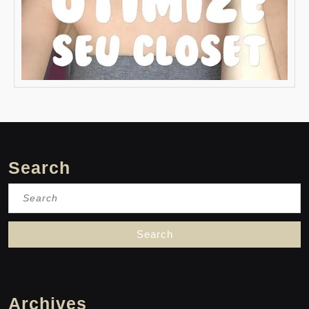
Search
Search
for:
Archives