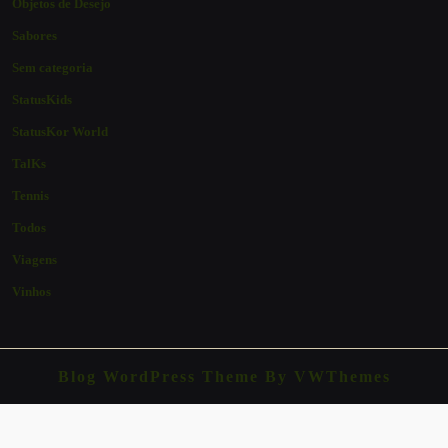
Objetos de Desejo
Sabores
Sem categoria
StatusKids
StatusKor World
TalKs
Tennis
Todos
Viagens
Vinhos
Blog WordPress Theme
By VWThemes
Scroll
Up