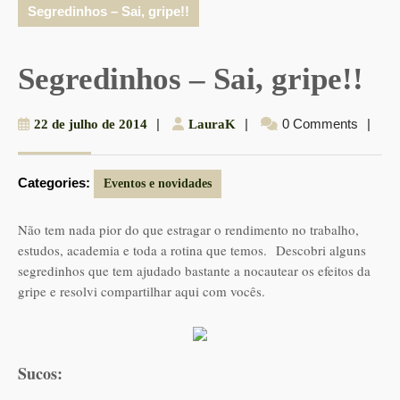
Segredinhos – Sai, gripe!!
Segredinhos – Sai, gripe!!
22
|
LauraK
|
0 Comments
|
22 de julho de 2014
LauraK
de
julho
Categories:
de
Eventos e novidades
2014
Não tem nada pior do que estragar o rendimento no trabalho,
estudos, academia e toda a rotina que temos.
Descobri alguns
segredinhos que tem ajudado bastante a nocautear os efeitos da
gripe e resolvi compartilhar aqui com vocês.
Sucos: