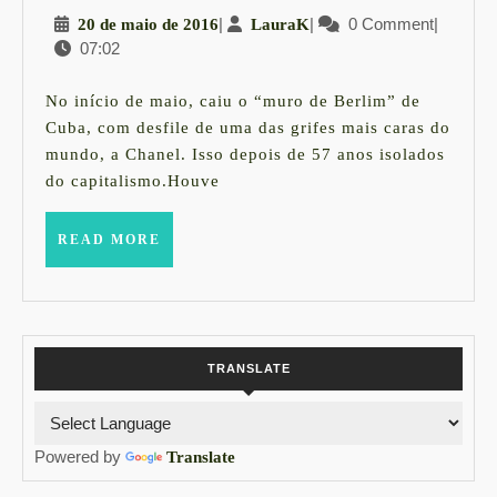
20
|
LauraK
|
0 Comment
|
20 de maio de 2016
LauraK
CUBA
07:02
de
maio
de
No início de maio, caiu o “muro de Berlim” de
2016
Cuba, com desfile de uma das grifes mais caras do
mundo, a Chanel. Isso depois de 57 anos isolados
do capitalismo.Houve
READ
READ MORE
MORE
TRANSLATE
Powered by
Translate