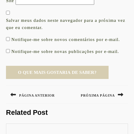
Site
Salvar meus dados neste navegador para a próxima vez
que eu comentar.
Notifique-me sobre novos comentários por e-mail.
Notifique-me sobre novas publicações por e-mail.
Navegação
de
PÁGINA ANTERIOR
PRÓXIMA PÁGINA
Post
Previous
Next
Related Post
post:
post: