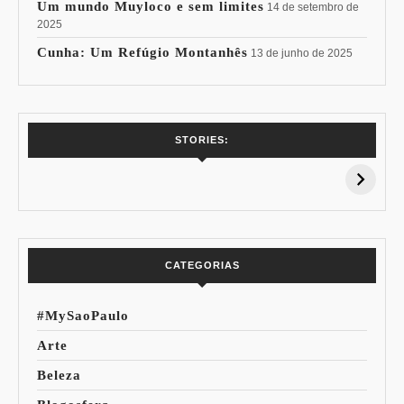
Um mundo Muyloco e sem limites
14 de setembro de
2025
Cunha: Um Refúgio Montanhês
13 de junho de 2025
7 Vinhos com +
Coloração
STORIES:
15% de
Pessoal: Os
Desconto:
Azuis de Cada
Especial Copa do
Paleta
Mundo
CATEGORIAS
#MySaoPaulo
Arte
Beleza