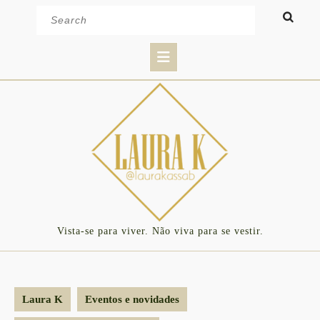
Skip
Search
to
for:
content
Open
Button
Vista-se para viver. Não viva para se vestir.
Laura K
Eventos e novidades