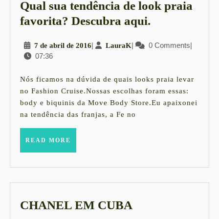
Qual sua tendência de look praia
Qual
favorita? Descubra aqui.
sua
7
|
LauraK
|
0 Comments
|
7 de abril de 2016
LauraK
tendência
07:36
de
de
abril
look
de
Nós ficamos na dúvida de quais looks praia levar
2016
praia
no Fashion Cruise.Nossas escolhas foram essas:
body e biquinis da Move Body Store.Eu apaixonei
favorita?
na tendência das franjas, a Fe no
Descubra
aqui.
READ
READ MORE
MORE
CHANEL
CHANEL EM CUBA
EM