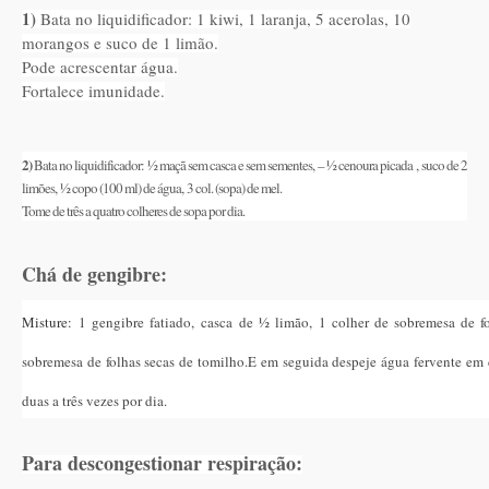
1)
Bata no liquidificador: 1 kiwi, 1 laranja, 5 acerolas, 10
morangos e suco de 1 limão.
Pode acrescentar água.
Fortalece imunidade.
2)
Bata no liquidificador: ½ maçã sem casca e sem sementes, – ½ cenoura picada , suco de 2
limões, ½ copo (100 ml) de água, 3 col. (sopa) de mel.
Tome de três a quatro colheres de sopa por dia.
Chá de gengibre:
Misture:
1 gengibre fatiado,
casca de ½ limão,
1 colher de sobremesa de f
sobremesa de folhas secas de tomilho.
E em seguida despeje água fervente em 
duas a três vezes por dia.
Para descongestionar respiração: