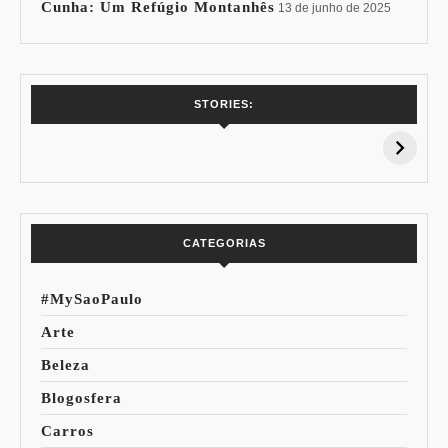
Cunha: Um Refúgio Montanhês
13 de junho de 2025
7 Vinhos com +
Coloração
STORIES:
15% de
Pessoal: Os
Desconto:
Azuis de Cada
Especial Copa do
Paleta
Mundo
CATEGORIAS
#MySaoPaulo
Arte
Beleza
Blogosfera
Carros