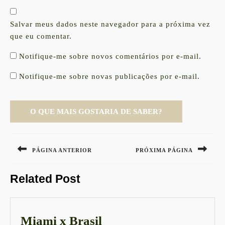
Salvar meus dados neste navegador para a próxima vez
que eu comentar.
Notifique-me sobre novos comentários por e-mail.
Notifique-me sobre novas publicações por e-mail.
Navegação
de
PÁGINA ANTERIOR
PRÓXIMA PÁGINA
Post
Previous
Next
Related Post
post:
post:
Miami
Miami x Brasil