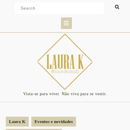
Skip
Search
to
for:
content
Open
Button
Vista-se para viver. Não viva para se vestir.
Laura K
Eventos e novidades