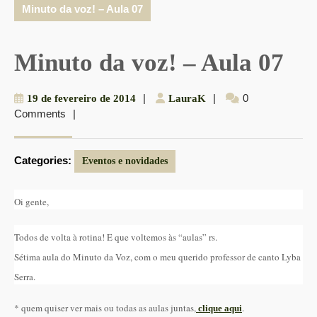
Minuto da voz! – Aula 07
Minuto da voz! – Aula 07
19
|
LauraK
|
0
19 de fevereiro de 2014
LauraK
Comments
|
de
fevereiro
de
Categories:
2014
Eventos e novidades
Oi gente,
Todos de volta à rotina! E que voltemos às “aulas” rs.
Sétima aula do Minuto da Voz, com o meu querido professor de canto Lyba
Serra.
* quem quiser ver mais ou todas as aulas juntas,
.
clique aqui