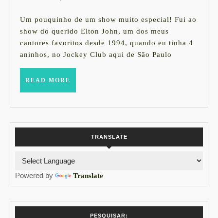
John
abril
de
Um pouquinho de um show muito especial! Fui ao
2013
show do querido Elton John, um dos meus
cantores favoritos desde 1994, quando eu tinha 4
aninhos, no Jockey Club aqui de São Paulo
READ
READ MORE
MORE
TRANSLATE
Powered by
Translate
PESQUISAR: