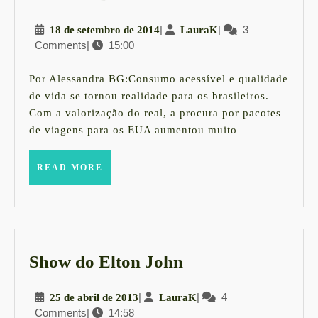
x
18
|
LauraK
|
3
18 de setembro de 2014
LauraK
Brasil
Comments
|
15:00
de
setembro
de
Por Alessandra BG:Consumo acessível e qualidade
2014
de vida se tornou realidade para os brasileiros.
Com a valorização do real, a procura por pacotes
de viagens para os EUA aumentou muito
READ
READ MORE
MORE
Show
Show do Elton John
do
25
|
LauraK
|
4
25 de abril de 2013
LauraK
Elton
Comments
|
14:58
de