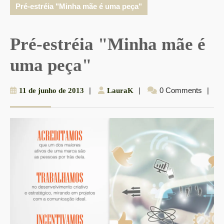
Pré-estréia "Minha mãe é uma peça"
Pré-estréia "Minha mãe é
uma peça"
11
|
LauraK
|
0 Comments
|
11 de junho de 2013
LauraK
de
junho
de
2013