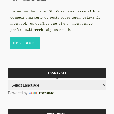
SPFW
novembro
de
Enfim, minha ida ao SPFW semana passada!Hoje
2014
começa uma série de posts sobre quem estava lá,
meu look, os desfiles que vi e o meu lounge
preferido.Já recebi alguns emails
READ
READ MORE
MORE
TRANSLATE
Powered by
Translate
PESQUISAR: