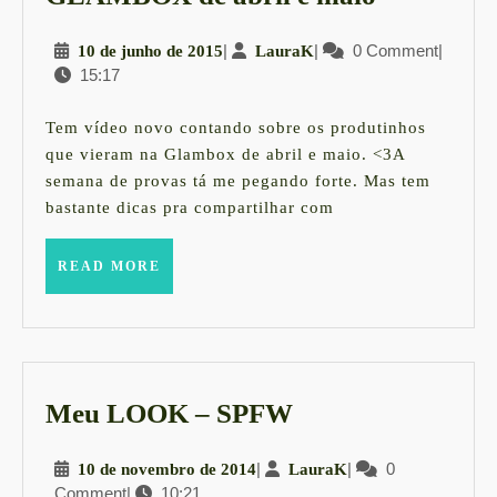
de
10
|
LauraK
|
0 Comment
|
10 de junho de 2015
LauraK
abril
15:17
de
e
junho
maio
de
Tem vídeo novo contando sobre os produtinhos
2015
que vieram na Glambox de abril e maio. <3A
semana de provas tá me pegando forte. Mas tem
bastante dicas pra compartilhar com
READ
READ MORE
MORE
Meu
Meu LOOK – SPFW
LOOK
10
|
LauraK
|
0
10 de novembro de 2014
LauraK
–
Comment
|
10:21
de