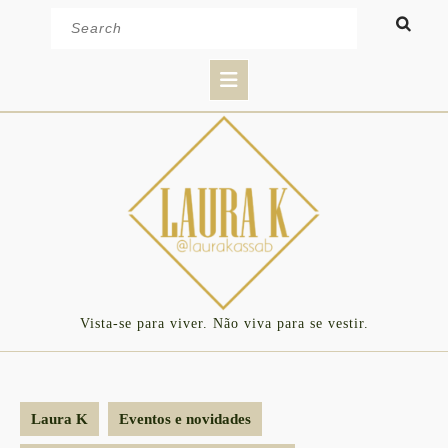
Skip
Search
to
for:
content
Open
Button
Vista-se para viver. Não viva para se vestir.
Laura K
Eventos e novidades