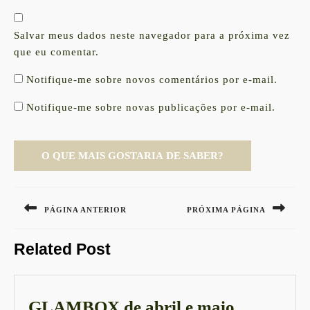
Salvar meus dados neste navegador para a próxima vez
que eu comentar.
Notifique-me sobre novos comentários por e-mail.
Notifique-me sobre novas publicações por e-mail.
Navegação
de
PÁGINA ANTERIOR
PRÓXIMA PÁGINA
Post
Previous
Next
Related Post
post:
post:
GLAMB
GLAMBOX de abril e maio