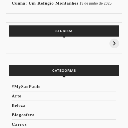
Cunha: Um Refúgio Montanhês
13 de junho de 2025
7 Vinhos com +
Coloração
STORIES:
15% de
Pessoal: Os
Desconto:
Azuis de Cada
Especial Copa do
Paleta
Mundo
CATEGORIAS
#MySaoPaulo
Arte
Beleza
Blogosfera
Carros