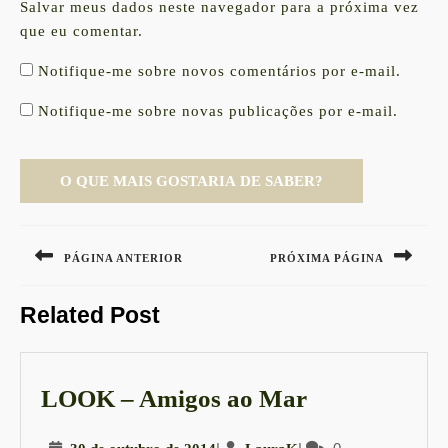
Salvar meus dados neste navegador para a próxima vez
que eu comentar.
Notifique-me sobre novos comentários por e-mail.
Notifique-me sobre novas publicações por e-mail.
Navegação
de
PÁGINA ANTERIOR
PRÓXIMA PÁGINA
Post
Previous
Next
Related Post
post:
post:
LOOK
LOOK – Amigos ao Mar
–