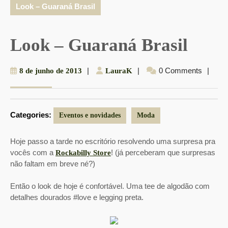
Look – Guaraná Brasil
Look – Guaraná Brasil
8
|
LauraK
|
0 Comments
|
8 de junho de 2013
LauraK
de
junho
de
Categories:
2013
Eventos e novidades
Moda
Hoje passo a tarde no escritório resolvendo uma surpresa pra
vocês com a
! (já perceberam que surpresas
Rockabilly Store
não faltam em breve né?)
Então o look de hoje é confortável. Uma tee de algodão com
detalhes dourados #love e legging preta.