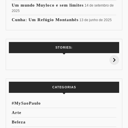
Um mundo Muyloco e sem limites
14 de setembro de
2025
Cunha: Um Refúgio Montanhês
13 de junho de 2025
7 Vinhos com +
Coloração
STORIES:
15% de
Pessoal: Os
Desconto:
Azuis de Cada
Especial Copa do
Paleta
Mundo
CATEGORIAS
#MySaoPaulo
Arte
Beleza