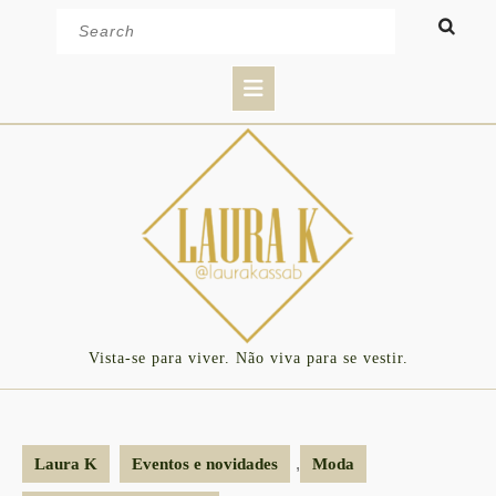
Skip
Search
to
for:
content
Open
Button
Vista-se para viver. Não viva para se vestir.
,
Laura K
Eventos e novidades
Moda