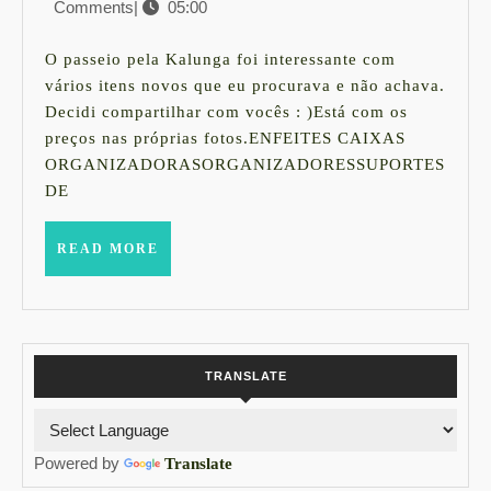
Comments
|
05:00
de
legais
outubro
pra
de
O passeio pela Kalunga foi interessante com
2015
comprar
vários itens novos que eu procurava e não achava.
Decidi compartilhar com vocês : )Está com os
na
preços nas próprias fotos.ENFEITES CAIXAS
Kalunga
ORGANIZADORASORGANIZADORESSUPORTES
DE
READ
READ MORE
MORE
TRANSLATE
Powered by
Translate