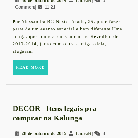
30
|
LauraK
|
0
30 de outubro de 2014
LauraK
Amigos
Comment
|
11:21
de
ao
outubro
Mar
de
Por Alessandra BG:Neste sábado, 25, pude fazer
2014
parte de um evento especial e bem diferente.Uma
amiga, que conheci em Cancun no Reveillon de
2013-2014, junto com outras amigas dela,
alugaram
READ
READ MORE
MORE
DECOR | Itens legais pra
DECOR
comprar na Kalunga
|
28
|
LauraK
|
8
28 de outubro de 2015
LauraK
Itens