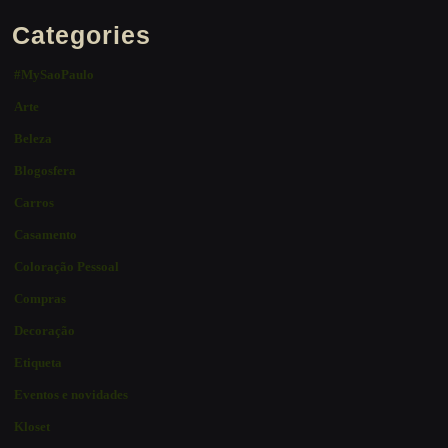
Categories
#MySaoPaulo
Arte
Beleza
Blogosfera
Carros
Casamento
Coloração Pessoal
Compras
Decoração
Etiqueta
Eventos e novidades
Kloset