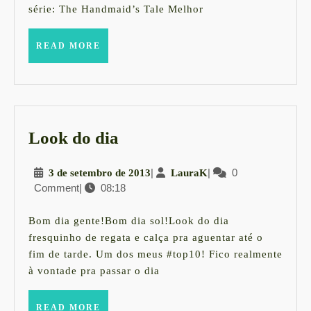
série: The Handmaid’s Tale Melhor
AWARDS
2017
READ
READ MORE
MORE
&
OS
VENCEDORES
Look
Look do dia
do
3
|
LauraK
|
0
3 de setembro de 2013
LauraK
dia
Comment
|
08:18
de
setembro
de
Bom dia gente!Bom dia sol!Look do dia
2013
fresquinho de regata e calça pra aguentar até o
fim de tarde. Um dos meus #top10! Fico realmente
à vontade pra passar o dia
READ
READ MORE