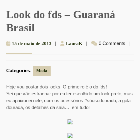
Look do fds – Guaraná
Brasil
15
|
LauraK
|
0 Comments
|
15 de maio de 2013
LauraK
de
maio
de
Categories:
2013
Moda
Hoje vou postar dois looks. O primeiro é o do fds!
Sei que vão estranhar por eu ter escolhido um look preto, mas
eu apaixonei nele, com os acessórios #sóusodourado, a gola
dourada, os detalhes da saia…. em tudo!