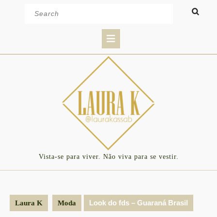
Skip
Search
to
for:
content
Open
Button
Vista-se para viver. Não viva para se vestir.
Look do fds – Guaraná Brasil
Laura K
Moda