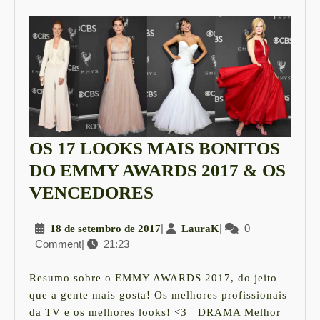
OS 17 LOOKS MAIS BONITOS
DO EMMY AWARDS 2017 & OS
OS
VENCEDORES
17
18
|
LauraK
|
0
18 de setembro de 2017
LauraK
LOOKS
Comment
|
21:23
de
MAIS
setembro
BONITOS
de
Resumo sobre o EMMY AWARDS 2017, do jeito
2017
DO
que a gente mais gosta! Os melhores profissionais
da TV e os melhores looks! <3 DRAMA Melhor
EMMY