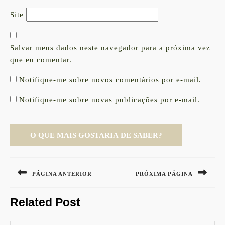
Site
Salvar meus dados neste navegador para a próxima vez
que eu comentar.
Notifique-me sobre novos comentários por e-mail.
Notifique-me sobre novas publicações por e-mail.
Navegação
de
PÁGINA ANTERIOR
PRÓXIMA PÁGINA
Post
Previous
Next
Related Post
post:
post: