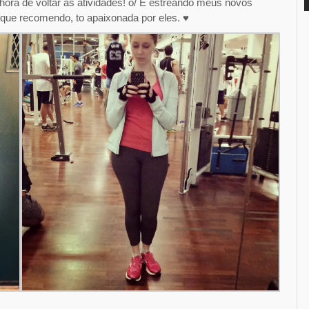
ra de voltar às atividades! o/ E estreando meus novos
 que recomendo, to apaixonada por eles. ♥