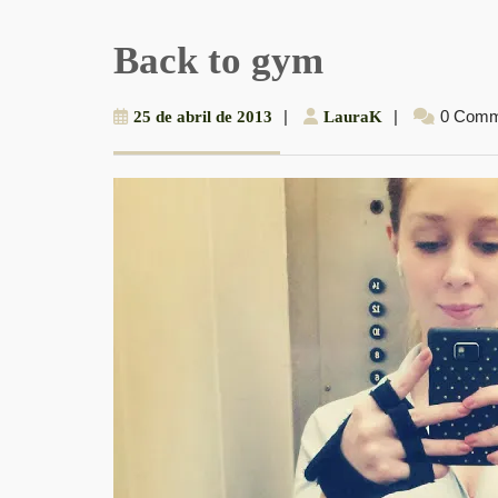
Back to gym
25
|
LauraK
|
0 Comm
25 de abril de 2013
LauraK
de
abril
de
2013