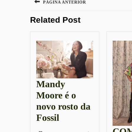
PÁGINA ANTERIOR
de
Previous
Post
Related Post
post:
Mandy
Moore é o
novo rosto da
Mandy
Fossil
Moore
COM