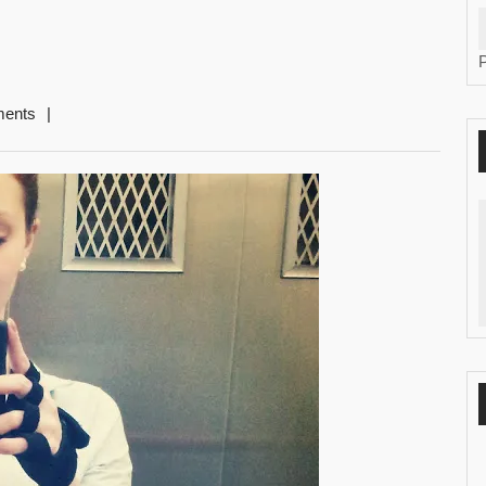
ents
|