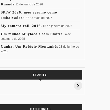
Ruanda
11 de junho de 2026
SPIW 2026: meu resumo como
embaixadora
27 de maio de 2026
My camera roll. 2016.
15 de janeiro de 2026
Um mundo Muyloco e sem limites
14 de
setembro de 2025
Cunha: Um Refúgio Montanhês
13 de junho de
2025
7 Vinhos com +
Coloração
Coloraç
STORIES:
15% de
Pessoal: Os
Pessoal:
Desconto:
Azuis de Cada
Verdes de
Especial Copa
Paleta
Paleta
do Mundo
CATEGORIAS