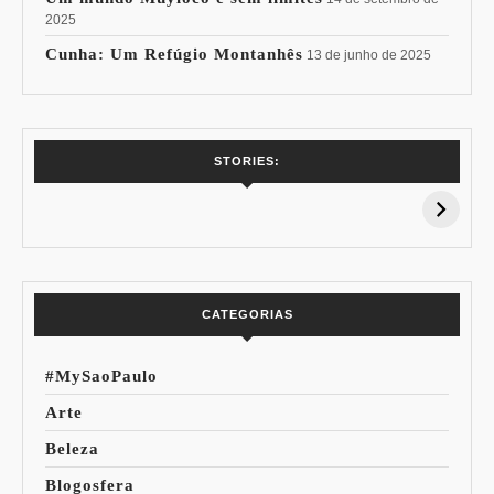
2025
Cunha: Um Refúgio Montanhês
13 de junho de 2025
7 Vinhos com +
Coloração
STORIES:
15% de
Pessoal: Os
Desconto:
Azuis de Cada
Especial Copa do
Paleta
Mundo
CATEGORIAS
#MySaoPaulo
Arte
Beleza
Blogosfera