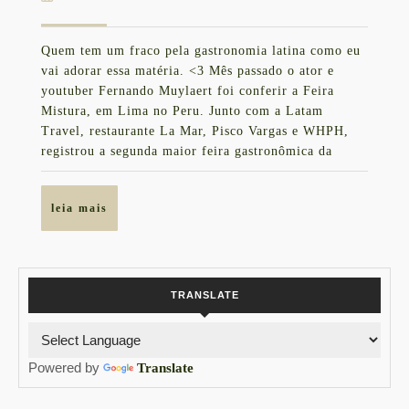
de
de
lançamento
outubro
Quem tem um fraco pela gastronomia latina como eu
de
Mundo
vai adorar essa matéria. <3 Mês passado o ator e
2016
Muyloco
youtuber Fernando Muylaert foi conferir a Feira
Mistura, em Lima no Peru. Junto com a Latam
na
Travel, restaurante La Mar, Pisco Vargas e WHPH,
Feira
registrou a segunda maior feira gastronômica da
Mistura
leia
leia mais
mais
TRANSLATE
Powered by
Translate