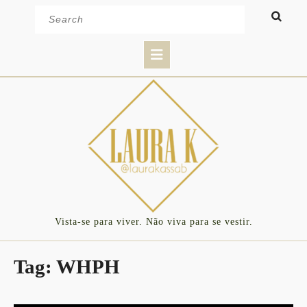
Skip
Search
to
for:
content
Open
Button
Vista-se para viver. Não viva para se vestir.
Tag:
WHPH