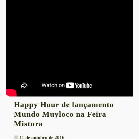
Happy Hour de lançamento
Mundo Muyloco na Feira
Happy
Mistura
Hour
11
11 de outubro de 2016