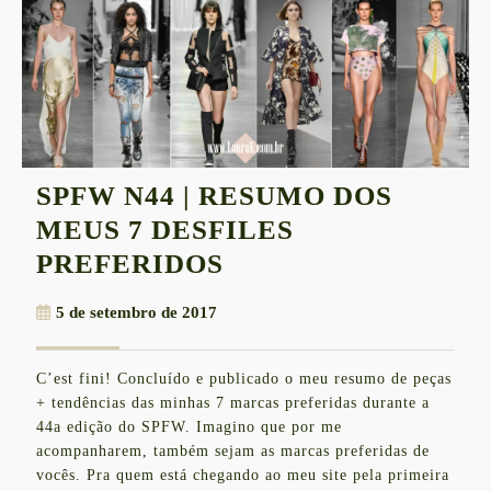
SPFW N44 | RESUMO DOS
MEUS 7 DESFILES
SPFW
PREFERIDOS
N44
5
5 de setembro de 2017
|
de
RESUMO
setembro
C’est fini! Concluído e publicado o meu resumo de peças
de
DOS
+ tendências das minhas 7 marcas preferidas durante a
2017
MEUS
44a edição do SPFW. Imagino que por me
acompanharem, também sejam as marcas preferidas de
7
vocês. Pra quem está chegando ao meu site pela primeira