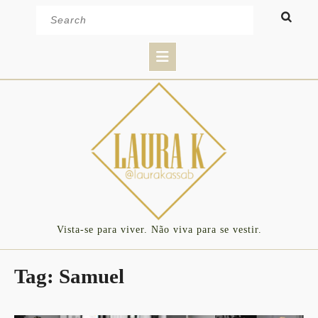
Skip
Search
to
for:
content
Open
Button
Vista-se para viver. Não viva para se vestir.
Tag:
Samuel