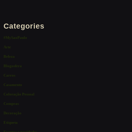
Categories
#MySaoPaulo
Arte
Beleza
Blogosfera
Carros
Casamento
Coloração Pessoal
Compras
Decoração
Etiqueta
Eventos e novidades