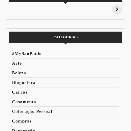
15% de
Pessoal: Os
Desconto:
Azuis de Cada
Especial Copa do
Paleta
Mundo
CATEGORIAS
#MySaoPaulo
Arte
Beleza
Blogosfera
Carros
Casamento
Coloração Pessoal
Compras
Decoração