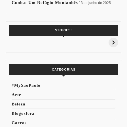
Cunha: Um Refúgio Montanhês
13 de junho de 2025
7 Vinhos com +
Coloração
STORIES:
15% de
Pessoal: Os
Desconto:
Azuis de Cada
Especial Copa do
Paleta
Mundo
CATEGORIAS
#MySaoPaulo
Arte
Beleza
Blogosfera
Carros