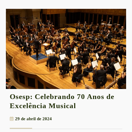
Osesp: Celebrando 70 Anos de
Osesp:
Excelência Musical
Celebrando
29
29 de abril de 2024
70
de
Anos
abril