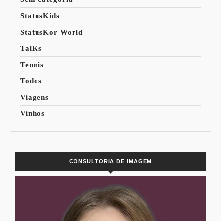
StatusKids
StatusKor World
TalKs
Tennis
Todos
Viagens
Vinhos
CONSULTORIA DE IMAGEM