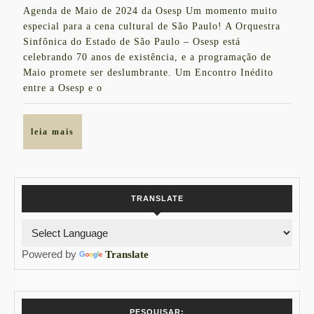
Agenda de Maio de 2024 da Osesp Um momento muito
de
de
especial para a cena cultural de São Paulo! A Orquestra
2024
Excelência
Sinfônica do Estado de São Paulo – Osesp está
celebrando 70 anos de existência, e a programação de
Musical
Maio promete ser deslumbrante. Um Encontro Inédito
entre a Osesp e o
leia
leia mais
mais
TRANSLATE
Powered by
Translate
PESQUISAR: