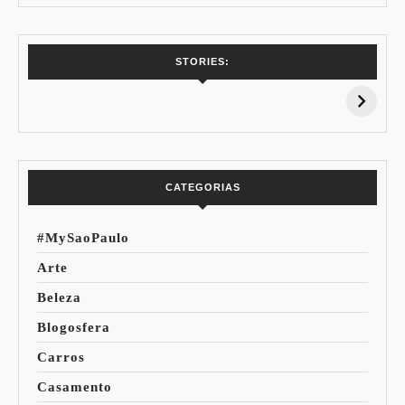
7 Vinhos com +
Coloração
STORIES:
15% de
Pessoal: Os
Desconto:
Azuis de Cada
Especial Copa do
Paleta
Mundo
CATEGORIAS
#MySaoPaulo
Arte
Beleza
Blogosfera
Carros
Casamento