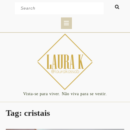
Skip
Search
to
for:
content
Open
Button
Vista-se para viver. Não viva para se vestir.
Tag:
cristais