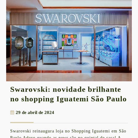
Swarovski: novidade brilhante
Sw
no shopping Iguatemi São Paulo
no
29
29 de abril de 2024
bri
de
no
abril
Swarovski reinaugura loja no Shopping Iguatemi em São
de
sh
Paulo Adoro quando as news são no quintal de casa! A