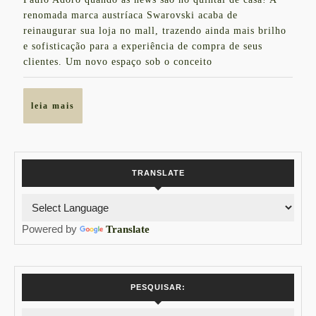
2024
Ig
renomada marca austríaca Swarovski acaba de
reinaugurar sua loja no mall, trazendo ainda mais brilho
Sã
e sofisticação para a experiência de compra de seus
Pa
clientes. Um novo espaço sob o conceito
leia
leia mais
mais
TRANSLATE
Powered by
Translate
PESQUISAR: