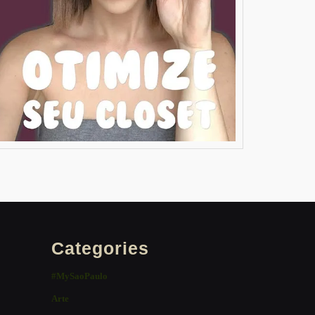
Categories
#MySaoPaulo
Arte