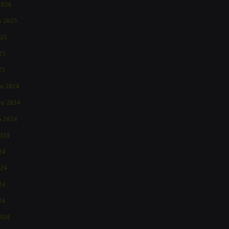
2026
o 2025
025
25
25
o 2024
o 2024
o 2024
2024
24
024
24
24
024