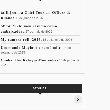
talK | com a Chief Tourism Officer de
Ruanda
11 de junho de 2026
SPIW 2026: meu resumo como
embaixadora
27 de maio de 2026
My camera roll. 2016.
15 de janeiro de 2026
Um mundo Muyloco e sem limites
14 de
setembro de 2025
Cunha: Um Refúgio Montanhês
13 de junho de
2025
7 Vinhos com +
Coloração
Coloraç
STORIES:
15% de
Pessoal: Os
Pessoal:
Desconto:
Azuis de Cada
Verdes de
Especial Copa
Paleta
Paleta