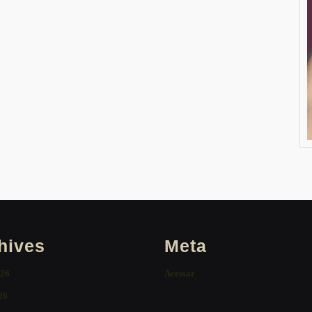
hives
Meta
026
Acessar
26