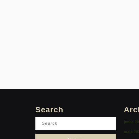
Search
Arc
Search
junho 2
for:
maio 20