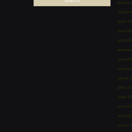
janeiro 
setembr
junho 2
maio 20
abril 20
dezembr
novembr
setembr
agosto 
julho 20
junho 2
maio 20
abril 20
março 2