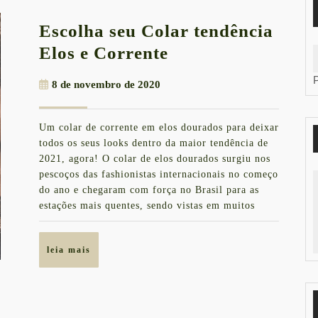
Escolha seu Colar tendência
Escolha
Elos e Corrente
seu
8
8 de novembro de 2020
Colar
de
tendência
novembro
Um colar de corrente em elos dourados para deixar
de
Elos
todos os seus looks dentro da maior tendência de
2020
e
2021, agora! O colar de elos dourados surgiu nos
pescoços das fashionistas internacionais no começo
Corrente
do ano e chegaram com força no Brasil para as
estações mais quentes, sendo vistas em muitos
leia
leia mais
mais