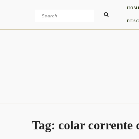
Skip
HOM
to
Search
content
for:
DESC
Tag:
colar corrente