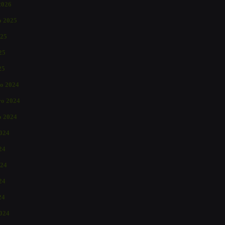
2026
o 2025
025
25
25
o 2024
o 2024
o 2024
2024
24
024
24
24
024