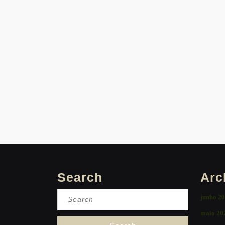
Search
Arc
Search
junho 2
for:
maio 20