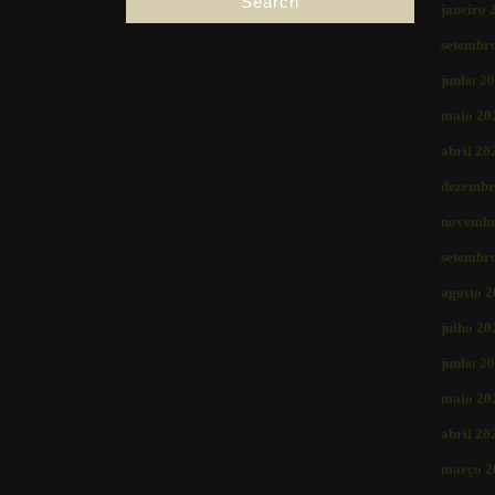
janeiro 
setembr
junho 2
maio 20
abril 20
dezembr
novembr
setembr
agosto 
julho 20
junho 2
maio 20
abril 20
março 2