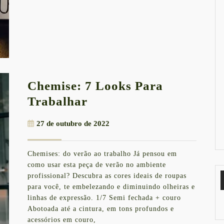
Chemise: 7 Looks Para
Chemise:
Trabalhar
7
27
27 de outubro de 2022
Looks
de
Para
outubro
Chemises: do verão ao trabalho Já pensou em
de
Trabalhar
como usar esta peça de verão no ambiente
2022
profissional? Descubra as cores ideais de roupas
para você, te embelezando e diminuindo olheiras e
linhas de expressão. 1/7 Semi fechada + couro
Abotoada até a cintura, em tons profundos e
acessórios em couro,