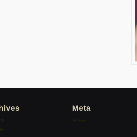
hives
Meta
026
Acessar
26