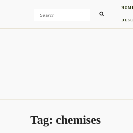
Skip
HOM
to
Search
content
for:
DESC
Tag:
chemises