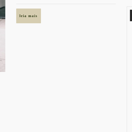
leia
leia mais
mais