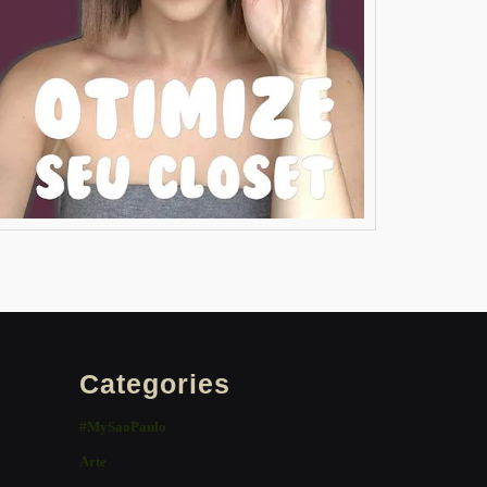
Categories
#MySaoPaulo
Arte