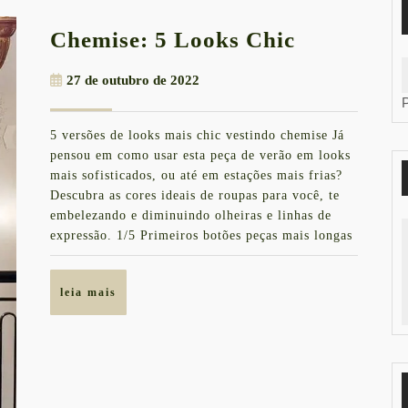
Chemise:
Chemise: 5 Looks Chic
5
27
27 de outubro de 2022
Looks
de
Chic
outubro
5 versões de looks mais chic vestindo chemise Já
de
pensou em como usar esta peça de verão em looks
2022
mais sofisticados, ou até em estações mais frias?
Descubra as cores ideais de roupas para você, te
embelezando e diminuindo olheiras e linhas de
expressão. 1/5 Primeiros botões peças mais longas
leia
leia mais
mais