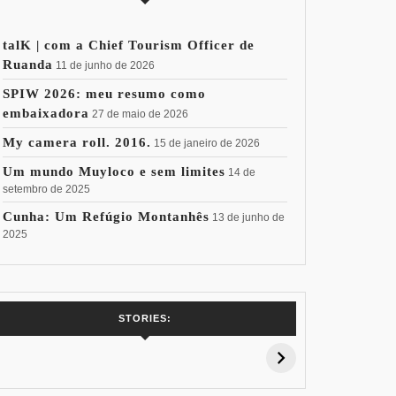
talK | com a Chief Tourism Officer de
Ruanda
11 de junho de 2026
SPIW 2026: meu resumo como
embaixadora
27 de maio de 2026
My camera roll. 2016.
15 de janeiro de 2026
Um mundo Muyloco e sem limites
14 de
setembro de 2025
Cunha: Um Refúgio Montanhês
13 de junho de
2025
7 Vinhos com +
Coloração
Coloraç
STORIES:
15% de
Pessoal: Os
Pessoal:
Desconto:
Azuis de Cada
Verdes de
Especial Copa
Paleta
Paleta