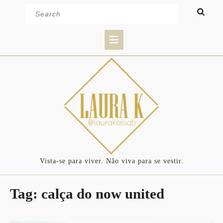
Skip
Search
to
for:
content
Open
Button
Vista-se para viver. Não viva para se vestir.
Tag:
calça do now united