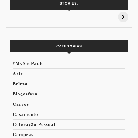
7 Vinhos com +
Coloração
STORIES:
15% de
Pessoal: Os
Desconto:
Azuis de Cada
Especial Copa do
Paleta
Mundo
CATEGORIAS
#MySaoPaulo
Arte
Beleza
Blogosfera
Carros
Casamento
Coloração Pessoal
Compras