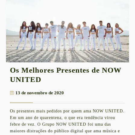
Os Melhores Presentes de NOW
Os
UNITED
Melhores
13
13 de novembro de 2020
Presentes
de
de
novembro
Os presentes mais pedidos por quem ama NOW UNITED.
de
NOW
Em um ano de quarentena, o que era tendência virou
2020
UNITED
febre de vez. O Grupo NOW UNITED foi uma das
maiores distrações do público digital que ama música e