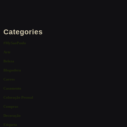
Categories
#MySaoPaulo
Arte
Beleza
Blogosfera
Carros
Casamento
Coloração Pessoal
Compras
Decoração
Etiqueta