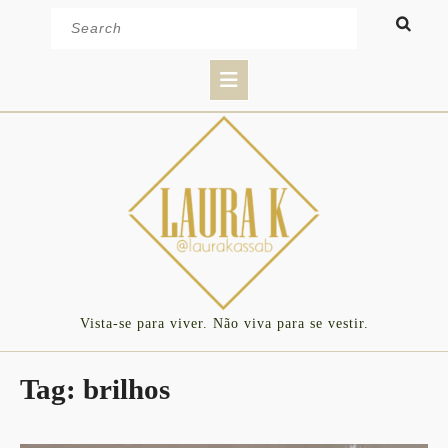
Skip
Search
to
for:
content
Open
Button
Vista-se para viver. Não viva para se vestir.
Tag:
brilhos