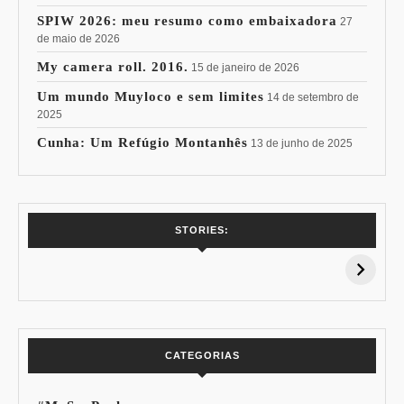
SPIW 2026: meu resumo como embaixadora
27
de maio de 2026
My camera roll. 2016.
15 de janeiro de 2026
Um mundo Muyloco e sem limites
14 de setembro de
2025
Cunha: Um Refúgio Montanhês
13 de junho de 2025
7 Vinhos com +
Coloração
STORIES:
15% de
Pessoal: Os
Desconto:
Azuis de Cada
Especial Copa do
Paleta
Mundo
CATEGORIAS