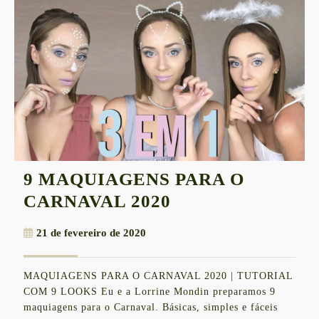
9 MAQUIAGENS PARA O
9
CARNAVAL 2020
MAQUIAGENS
21
21 de fevereiro de 2020
PARA
de
O
fevereiro
MAQUIAGENS PARA O CARNAVAL 2020 | TUTORIAL
de
CARNAVAL
COM 9 LOOKS Eu e a Lorrine Mondin preparamos 9
2020
2020
maquiagens para o Carnaval. Básicas, simples e fáceis