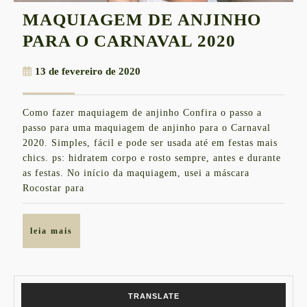
MAQUIAGEM DE ANJINHO
MAQUI
PARA O CARNAVAL 2020
DE
13
13 de fevereiro de 2020
ANJINH
de
PARA
fevereiro
Como fazer maquiagem de anjinho Confira o passo a
de
O
passo para uma maquiagem de anjinho para o Carnaval
2020
CARNA
2020. Simples, fácil e pode ser usada até em festas mais
chics. ps: hidratem corpo e rosto sempre, antes e durante
2020
as festas. No início da maquiagem, usei a máscara
Rocostar para
leia
leia mais
mais
TRANSLATE