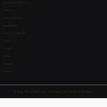
Objetos de Desejo
Sabores
Sem categoria
StatusKids
StatusKor World
TalKs
Tennis
Todos
Viagens
Vinhos
Blog WordPress Theme
By VWThemes
Scroll
Up