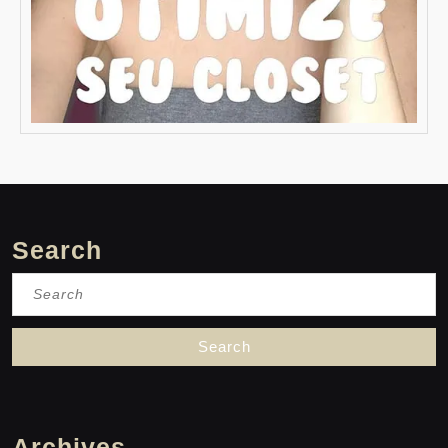
Search
Search
for:
Archives