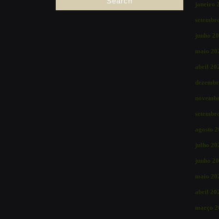
janeiro 
setembr
junho 2
maio 20
abril 20
dezembr
novembr
setembr
agosto 
julho 20
junho 2
maio 20
abril 20
março 2