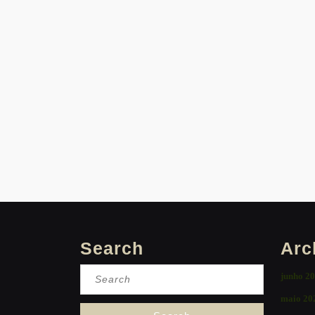
Search
Arc
Search
junho 2
for:
maio 20