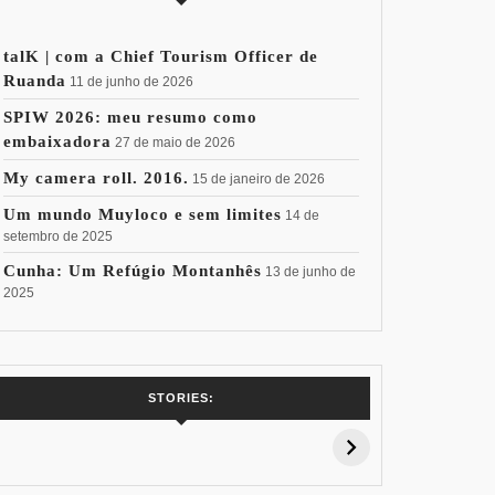
talK | com a Chief Tourism Officer de
Ruanda
11 de junho de 2026
SPIW 2026: meu resumo como
embaixadora
27 de maio de 2026
My camera roll. 2016.
15 de janeiro de 2026
Um mundo Muyloco e sem limites
14 de
setembro de 2025
Cunha: Um Refúgio Montanhês
13 de junho de
2025
7 Vinhos com +
Coloração
Coloraç
STORIES:
15% de
Pessoal: Os
Pessoal:
Desconto:
Azuis de Cada
Verdes de
Especial Copa
Paleta
Paleta