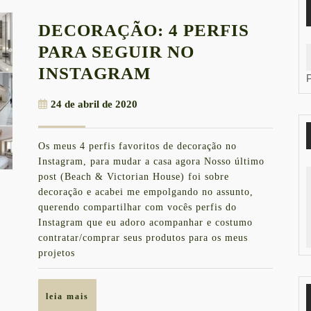
DECORAÇÃO: 4 PERFIS
PARA SEGUIR NO
DECORAÇÃO:
INSTAGRAM
4
24
24 de abril de 2020
PERFIS
de
PARA
abril
Os meus 4 perfis favoritos de decoração no
de
SEGUIR
Instagram, para mudar a casa agora Nosso último
2020
NO
post (Beach & Victorian House) foi sobre
decoração e acabei me empolgando no assunto,
INSTAGRAM
querendo compartilhar com vocês perfis do
Instagram que eu adoro acompanhar e costumo
contratar/comprar seus produtos para os meus
projetos
leia
leia mais
mais