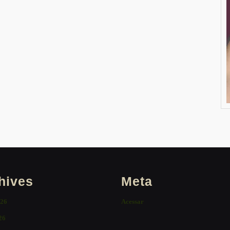
hives
Meta
026
Acessar
26