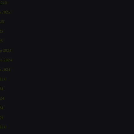
2026
o 2025
025
25
25
o 2024
o 2024
o 2024
2024
24
024
24
24
024