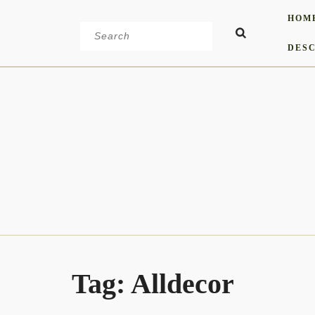
Skip
HOM
to
Search
content
for:
DESC
Tag:
Alldecor