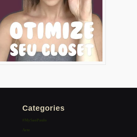
Categories
#MySaoPaulo
Arte