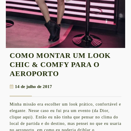
COMO MONTAR UM LOOK
CHIC & COMFY PARA O
COMO
AEROPORTO
MONTAR
14
14 de julho de 2017
UM
de
LOOK
julho
Minha missão era escolher um look prático, confortável e
de
CHIC
elegante. Nesse caso eu fui pra um evento (da Dior,
2017
&
clique aqui). Então eu não tinha que pensar no clima do
local de partida e do destino, mas pensei no que eu usaria
COMFY
no aeroporto, em como eu poderia driblar o