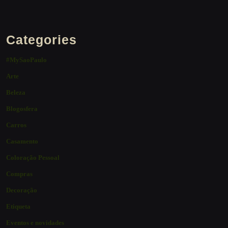
Categories
#MySaoPaulo
Arte
Beleza
Blogosfera
Carros
Casamento
Coloração Pessoal
Compras
Decoração
Etiqueta
Eventos e novidades