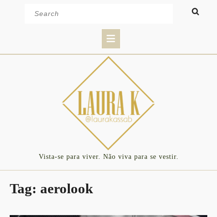
Skip
Search
to
for:
content
Open
Button
Vista-se para viver. Não viva para se vestir.
Tag:
aerolook