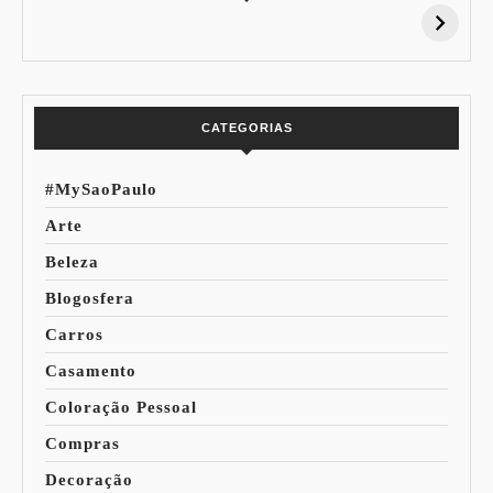
Desconto:
Azuis de Cada
Especial Copa do
Paleta
Mundo
CATEGORIAS
#MySaoPaulo
Arte
Beleza
Blogosfera
Carros
Casamento
Coloração Pessoal
Compras
Decoração