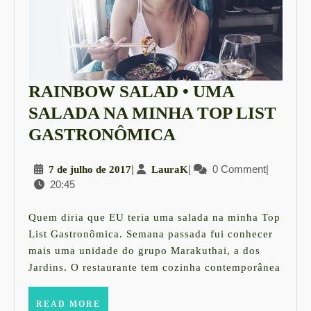
RAINBOW SALAD • UMA
SALADA NA MINHA TOP LIST
RAINBOW
GASTRONÔMICA
SALAD
7
|
LauraK
|
0 Comment
|
7 de julho de 2017
LauraK
•
20:45
de
UMA
julho
SALADA
de
Quem diria que EU teria uma salada na minha Top
2017
NA
List Gastronômica. Semana passada fui conhecer
mais uma unidade do grupo Marakuthai, a dos
MINHA
Jardins. O restaurante tem cozinha contemporânea
TOP
LIST
READ
READ MORE