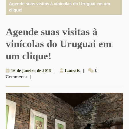
Agende suas visitas à vinícolas do Uruguai em um
clique!
Agende suas visitas à
vinícolas do Uruguai em
um clique!
16
|
LauraK
|
0
16 de janeiro de 2019
LauraK
Comments
|
de
janeiro
de
2019