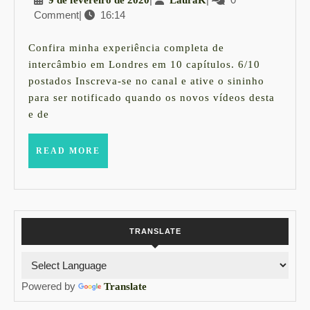
9 de fevereiro de 2020
LauraK
em
Comment
|
16:14
de
Londres
fevereiro
|
de
Confira minha experiência completa de
2020
10
intercâmbio em Londres em 10 capítulos. 6/10
postados Inscreva-se no canal e ative o sininho
capítulos
para ser notificado quando os novos vídeos desta
e de
READ
READ MORE
MORE
TRANSLATE
Powered by
Translate