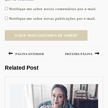
Notifique-me sobre novos comentários por e-mail.
Notifique-me sobre novas publicações por e-mail.
Navegação
de
PÁGINA ANTERIOR
PRÓXIMA PÁGINA
Post
Previous
Next
Related Post
post:
post: