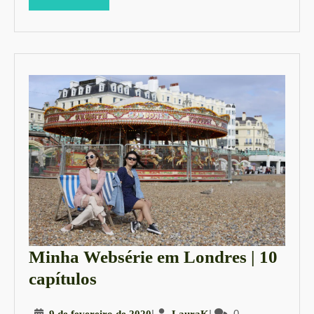
MORE
GASTRONÔMIC
Minha Websérie em Londres | 10
Minha
capítulos
Websérie
9
|
LauraK
|
0