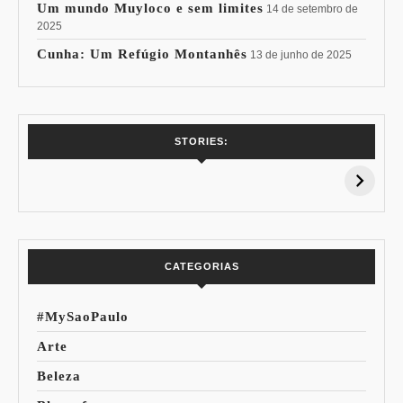
Um mundo Muyloco e sem limites
14 de setembro de
2025
Cunha: Um Refúgio Montanhês
13 de junho de 2025
7 Vinhos com +
Coloração
STORIES:
15% de
Pessoal: Os
Desconto:
Azuis de Cada
Especial Copa do
Paleta
Mundo
CATEGORIAS
#MySaoPaulo
Arte
Beleza