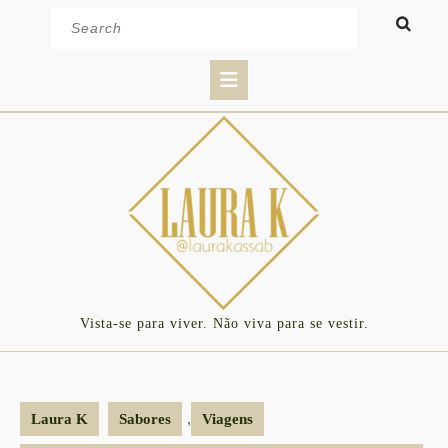
Skip
Search
to
for:
content
Open
Button
Vista-se para viver. Não viva para se vestir.
,
Laura K
Sabores
Viagens