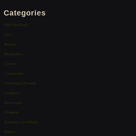
Categories
#MySaoPaulo
Arte
Beleza
Blogosfera
Carros
Casamento
Coloração Pessoal
Compras
Decoração
Etiqueta
Eventos e novidades
Kloset