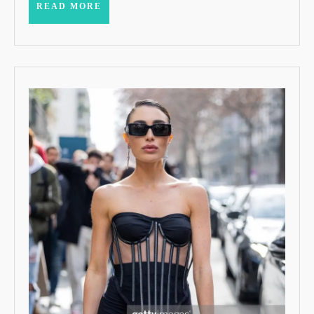
E
READ
READ MORE
MORE
INSPIRADA
NA
RAINHA
ELIZABETH