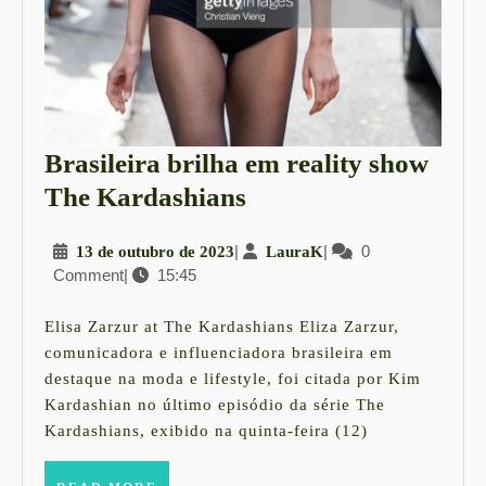
Brasileira brilha em reality show
Brasileira
The Kardashians
brilha
13
|
LauraK
|
0
13 de outubro de 2023
LauraK
em
Comment
|
15:45
de
reality
outubro
show
de
Elisa Zarzur at The Kardashians Eliza Zarzur,
2023
The
comunicadora e influenciadora brasileira em
destaque na moda e lifestyle, foi citada por Kim
Kardashians
Kardashian no último episódio da série The
Kardashians, exibido na quinta-feira (12)