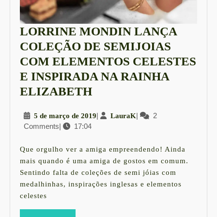
LORRINE MONDIN LANÇA
COLEÇÃO DE SEMIJOIAS
COM ELEMENTOS CELESTES
E INSPIRADA NA RAINHA
LORRINE
ELIZABETH
MONDIN
5
|
LauraK
|
2
5 de março de 2019
LauraK
LANÇA
Comments
|
17:04
de
COLEÇÃO
março
DE
de
Que orgulho ver a amiga empreendendo! Ainda
2019
SEMIJOIAS
mais quando é uma amiga de gostos em comum.
Sentindo falta de coleções de semi jóias com
COM
medalhinhas, inspirações inglesas e elementos
ELEMENTOS
celestes
CELESTES