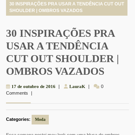
30 INSPIRAÇÕES PRA USAR A TENDÊNCIA CUT OUT
SHOULDER | OMBROS VAZADOS
30 INSPIRAÇÕES PRA
USAR A TENDÊNCIA
CUT OUT SHOULDER |
OMBROS VAZADOS
17
|
LauraK
|
0
17 de outubro de 2016
LauraK
Comments
|
de
outubro
de
2016
Categories:
Moda
Essa semana postei meu look com uma blusa de ombros