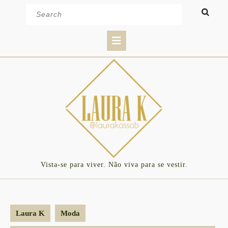
Skip
Search
to
for:
content
Open
Button
Vista-se para viver. Não viva para se vestir.
Laura K
Moda