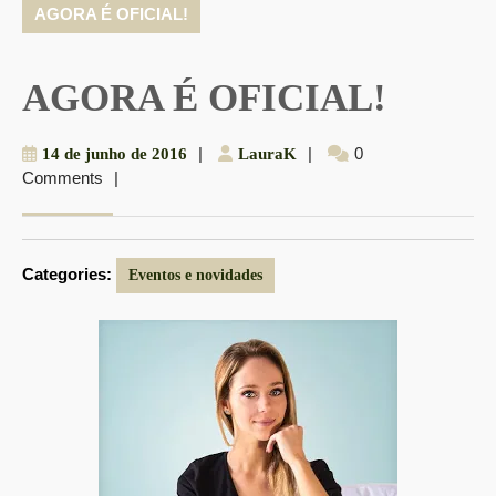
AGORA É OFICIAL!
AGORA É OFICIAL!
14
|
LauraK
|
0
14 de junho de 2016
LauraK
Comments
|
de
junho
de
2016
Categories:
Eventos e novidades