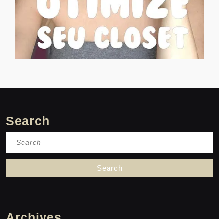
Search
Search
for:
Archives