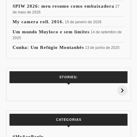
SPIW 2026: meu resumo como embaixadora
27
de maio de 2026
My camera roll. 2016.
15 de janeiro de 2026
Um mundo Muyloco e sem limites
14 de setembro de
2025
Cunha: Um Refúgio Montanhês
13 de junho de 2025
7 Vinhos com +
Coloração
STORIES:
15% de
Pessoal: Os
Desconto:
Azuis de Cada
Especial Copa do
Paleta
Mundo
CATEGORIAS
#MySaoPaulo