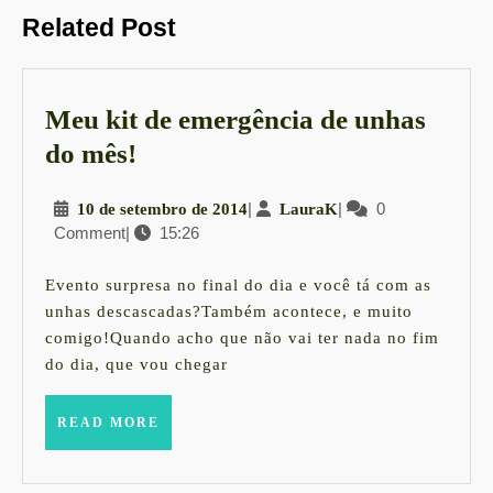
Post
Previous
Next
Related Post
post:
post:
Meu kit de emergência de unhas
Meu
do mês!
kit
10
|
LauraK
|
0
10 de setembro de 2014
LauraK
de
Comment
|
15:26
de
emergência
setembro
de
de
Evento surpresa no final do dia e você tá com as
2014
unhas
unhas descascadas?Também acontece, e muito
comigo!Quando acho que não vai ter nada no fim
do
do dia, que vou chegar
mês!
READ
READ MORE
MORE