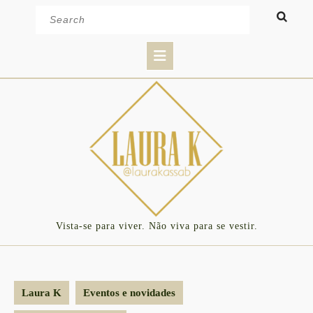
Skip
Search
to
for:
content
Open
Button
Vista-se para viver. Não viva para se vestir.
Laura K
Eventos e novidades