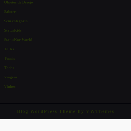
Objetos de Desejo
Sabores
Sem categoria
StatusKids
StatusKor World
TalKs
Tennis
Todos
Viagens
Vinhos
Blog WordPress Theme
By VWThemes
Scroll
Up