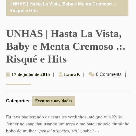
UNHAS | Hasta La Vista, Baby e Menta Cremoso .:.
Risqué e Hits
UNHAS | Hasta La Vista,
Baby e Menta Cremoso .:.
Risqué e Hits
17
|
LauraK
|
0 Comments
|
17 de julho de 2015
LauraK
de
julho
de
Categories:
2015
Eventos e novidades
Eu tava paquerando os esmaltes verdinhos, até que vi a Kylie
Jenner no snapchat usando um terça e me bateu aquele ciuminho
bobo de mulher “
pensei primeiro, sai!
“, sabe? -.-