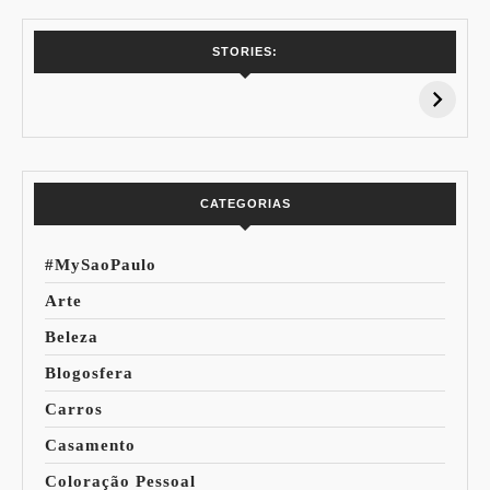
7 Vinhos com +
Coloração
STORIES:
15% de
Pessoal: Os
Desconto:
Azuis de Cada
Especial Copa do
Paleta
Mundo
CATEGORIAS
#MySaoPaulo
Arte
Beleza
Blogosfera
Carros
Casamento
Coloração Pessoal