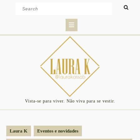
Skip
Search
to
for:
content
Open
Button
Vista-se para viver. Não viva para se vestir.
Laura K
Eventos e novidades