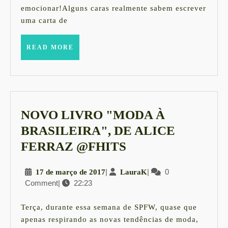
já
emocionar!Alguns caras realmente sabem escrever
escritas
uma carta de
READ
READ MORE
MORE
NOVO LIVRO "MODA À
BRASILEIRA", DE ALICE
NOVO
FERRAZ @FHITS
LIVRO
17
|
LauraK
|
0
17 de março de 2017
LauraK
"MODA
Comment
|
22:23
de
À
março
BRASILEIRA",
de
Terça, durante essa semana de SPFW, quase que
2017
DE
apenas respirando as novas tendências de moda,