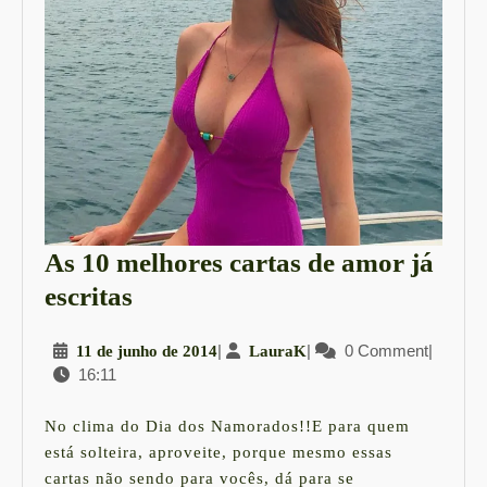
As 10 melhores cartas de amor já
As
escritas
10
11
|
LauraK
|
0 Comment
|
11 de junho de 2014
LauraK
melhores
16:11
de
cartas
junho
de
de
No clima do Dia dos Namorados!!E para quem
2014
amor
está solteira, aproveite, porque mesmo essas
cartas não sendo para vocês, dá para se