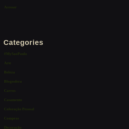
Acessar
Categories
#MySaoPaulo
Arte
Beleza
Blogosfera
Carros
Casamento
Coloração Pessoal
Compras
Decoração