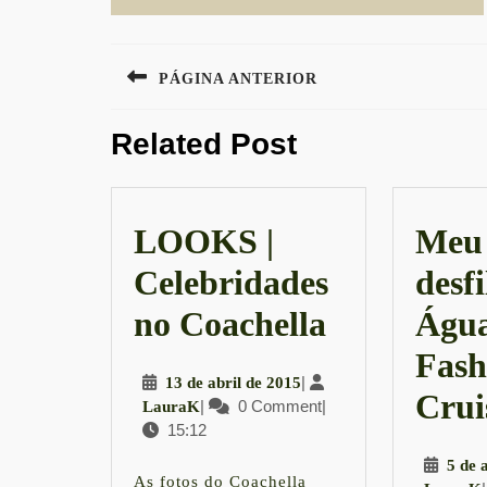
Navegação
PÁGINA ANTERIOR
de
Previous
Post
Related Post
post:
LOOKS |
Meu 
Celebridades
desfi
LOOKS
no Coachella
Água
|
Fash
13
|
13 de abril de 2015
Celebrida
Crui
LauraK
|
0 Comment
de
|
LauraK
15:12
abril
no
de
5 de 
2015
As fotos do Coachella