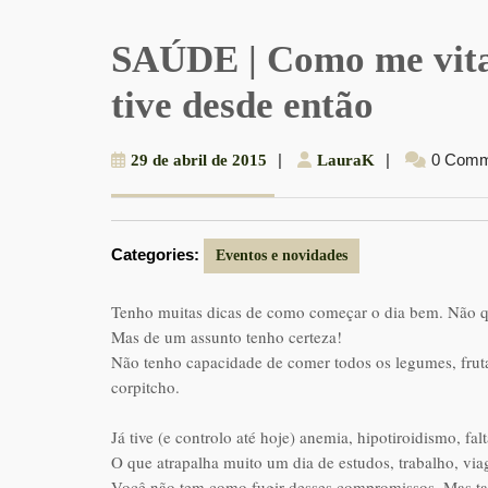
SAÚDE | Como me vita
tive desde então
29
|
LauraK
|
0 Comm
29 de abril de 2015
LauraK
de
abril
de
Categories:
2015
Eventos e novidades
Tenho muitas dicas de como começar o dia bem. Não q
Mas de um assunto tenho certeza!
Não tenho capacidade de comer todos os legumes, frutas
corpitcho.
Já tive (e controlo até hoje) anemia, hipotiroidismo, f
O que atrapalha muito um dia de estudos, trabalho, viag
Você não tem como fugir desses compromissos. Mas tam