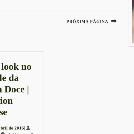
PRÓXIMA PÁGINA
Next
post:
look no
le da
 Doce |
ion
des
Meu
se
look
5
|
abril de 2016