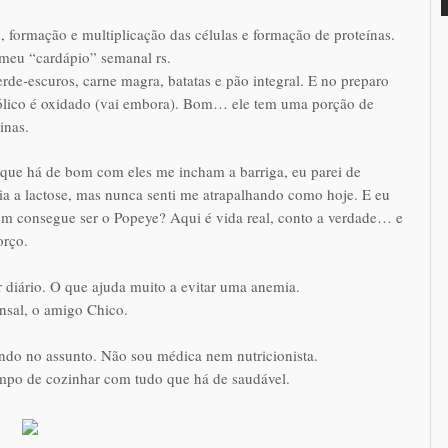
formação e multiplicação das células e formação de proteínas.
 meu “cardápio” semanal rs.
erde-escuros, carne magra, batatas e pão integral. E no preparo
fólico é oxidado (vai embora). Bom… ele tem uma porção de
inas.
o que há de bom com eles me incham a barriga, eu parei de
ia a lactose, mas nunca senti me atrapalhando como hoje. E eu
em consegue ser o Popeye? Aqui é vida real, conto a verdade… e
orço.
 diário. O que ajuda muito a evitar uma anemia.
nsal, o amigo Chico.
ndo no assunto. Não sou médica nem nutricionista.
tempo de cozinhar com tudo que há de saudável.