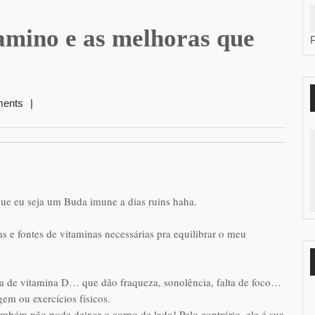
mino e as melhoras que
ents
|
ue eu seja um Buda imune a dias ruins haha.
 e fontes de vitaminas necessárias pra equilibrar o meu
alta de vitamina D… que dão fraqueza, sonolência, falta de foco…
em ou exercícios físicos.
bém não pode deixar o corpo de lado! Pelo contrário, ele é sua