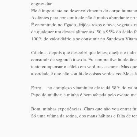
engravidar.
Ele é importante no desenvolvimento do corpo humano, 
As fontes para consumir ele não é muito abundante no
É encontrado no fígado, feijões roxos e fava, vegetais v
de qualquer um desses alimentos, 50 a 95% do ácido 
100% de valor diário a se consumir no Sundown Vitam
Cálcio… depois que descobri que leites, queijos e tud
consumir de segunda à sexta. Eu sempre tive intolerânc
tento compensar o cálcio em verduras escuras. Mas qu
a verdade é que não sou fá de coisas verdes rss. Me esf
Ferro…
no complexo vitamínico ele te dá 58% do valor
Papo de mulher: a minha é bem afetada pelo evento me
Bom, minhas experiências. Claro que não vou entrar fu
Só uma vítima da rotina, dos maus hábitos e falta de 