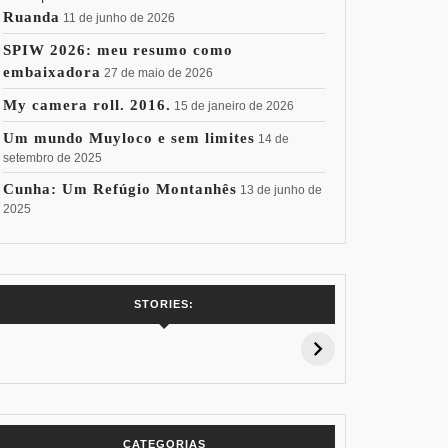
Ruanda
11 de junho de 2026
SPIW 2026: meu resumo como
embaixadora
27 de maio de 2026
My camera roll. 2016.
15 de janeiro de 2026
Um mundo Muyloco e sem limites
14 de
setembro de 2025
Cunha: Um Refúgio Montanhês
13 de junho de
2025
7 Vinhos com +
Coloração
Coloraç
STORIES:
15% de
Pessoal: Os
Pessoal:
Desconto:
Azuis de Cada
Verdes de
Especial Copa
Paleta
Paleta
do Mundo
CATEGORIAS