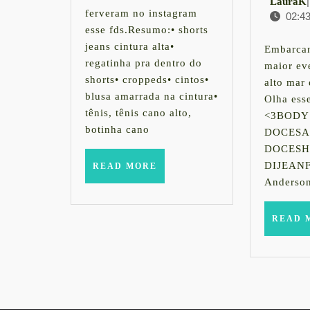
Coachella
|
LauraK
ferveram no instagram
02:4
esse fds.Resumo:• shorts
jeans cintura alta•
Embarcan
regatinha pra dentro do
maior ev
shorts• croppeds• cintos•
alto ma
blusa amarrada na cintura•
Olha ess
tênis, tênis cano alto,
<3BODY
botinha cano
DOCESAI
DOCESH
DIJEANF
READ
READ MORE
MORE
Anderso
READ 